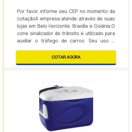
Por favor, informe seu CEP no momento da
cotaçãoA empresa atende através de suas
lojas em Belo Horizonte, Brasília e Goiânia.O
cone sinalizador de trânsito é utilizado para
auxiliar o tráfego de carros. Seu uso é
altamente importante para evitar acidentes e
garantir a boa circulação dos veículos, de
COTAR AGORA
modo a otimizar a movimentação.Vantagens
de contar com o cone sinalizador: -
Delimitação prática e eficiente de espaço; -
Colabora para o tráfego de carros; - Otimiza
o proteção de movimentação; - Ev.