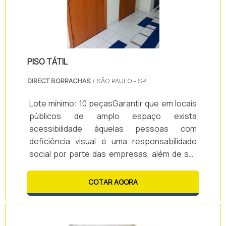
PISO TÁTIL
DIRECT BORRACHAS
/ SÃO PAULO - SP
Lote mínimo: 10 peçasGarantir que em locais
públicos de amplo espaço exista
acessibilidade àquelas pessoas com
deficiência visual é uma responsabilidade
social por parte das empresas, além de ser
obrigatório, segundo as normas vigentes
estabelecidas pela ABNT. O piso tátil é uma
COTAR AGORA
maneira de orientar os deficientes visuais em
local com grande fluxo de pessoas, dando à
elas autonomia e trazendo