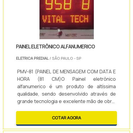
empres.
PAINEL ELETRÔNICO ALFANUMERICO
ELETRICA PREDIAL
/ SÃO PAULO - SP
PMV-81 (PAINEL DE MENSAGEM COM DATA E
HORA (81 CM)O Painel eletrônico
alfanumerico é um produto de altíssima
qualidade, sendo desenvolvido através de
grande tecnologia e excelente mão de obra,
por meio de uma equipe qualificada e
especializada. Com isso, o objetivo da Vital
COTAR AGORA
Tech, fabricante do Painel eletrônico
alfanumerico, é proporcionar as melhores