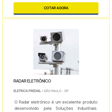
capacidade e tamanho podem variar de
acordo com a necessidade apresentada,
COTAR AGORA
tornando-se assim um item altamente
versátil.Vantagens do uso da lixeira: -
Limpeza do ambiente; - Organização; -
Praticidade; - Eficiência; - Entre diversas
outras.Demais soluções oferecidas pela
Ecoplast: - C.
RADAR ELETRÔNICO
ELETRICA PREDIAL
/ SÃO PAULO - SP
O Radar eletrônico é um excelente produto
desenvolvido pela Soluções Industriais.