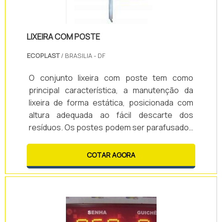
LIXEIRA COM POSTE
ECOPLAST
/ BRASILIA - DF
O conjunto lixeira com poste tem como
principal característica, a manutenção da
lixeira de forma estática, posicionada com
altura adequada ao fácil descarte dos
resíduos. Os postes podem ser parafusados
ou chumbados ao piso.Informações
adicionais importantesO produto é fabricado
COTAR AGORA
em plástico polipropileno ou polietileno, fibra
de vidro ou aço galvanizado com pintura
eletrostática, sendo esse também o material
dos suportes e postes. As lixeiras com
postes são utilizadas em áreas externas de