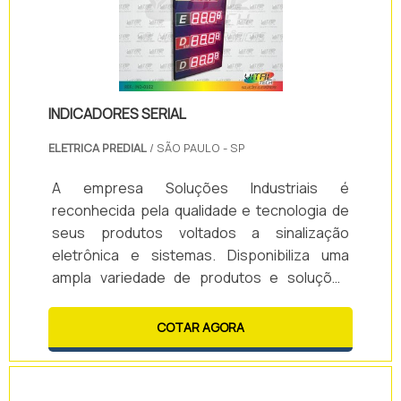
INDICADORES SERIAL
ELETRICA PREDIAL
/ SÃO PAULO - SP
A empresa Soluções Industriais é
reconhecida pela qualidade e tecnologia de
seus produtos voltados a sinalização
eletrônica e sistemas. Disponibiliza uma
ampla variedade de produtos e soluções
como: indicadores de produção, Indicadores
Serial, painéis de mensagens variáveis,
COTAR AGORA
painéis de cipa eletrônico, contadores, entre
outros. Presente em diversas rodovias do
Brasil, por meio de parcerias com as maiores