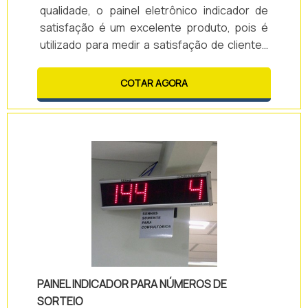
qualidade, o painel eletrônico indicador de
satisfação é um excelente produto, pois é
utilizado para medir a satisfação de clientes
que foram até um estabelecimento,
auxiliando dessa forma a melhora no
COTAR AGORA
atendimento e no desenvolvimento dos
profissionais e seu serviço.Tipos de
painéisAlém disso, existem diversas opções
de modelos de painéis, como por
exemplo:PRO-0049: Indicador de Satisfação
de 2,3. Painel eletrônico in.
PAINEL INDICADOR PARA NÚMEROS DE
SORTEIO