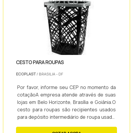
concessionárias, os produtos Soluções
Industriais possuem garantia e auxiliam o
tráfego, pri.
CESTO PARA ROUPAS
ECOPLAST
/ BRASILIA - DF
Por favor, informe seu CEP no momento da
cotaçãoA empresa atende através de suas
lojas em Belo Horizonte, Brasília e Goiânia.O
cesto para roupas são recipientes usados
para depósito intermediário de roupa usada,
antes da lavagem, ou de roupa limpa, antes
de ser passada, dobrada e guardada.O cesto