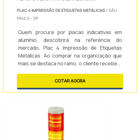
PLAC 4 IMPRESSÃO DE ETIQUETAS METÁLICAS
/ SÃO
PAULO - SP
Quem procura por placas indicativas em
alumínio, descobrirá na referência do
mercado, Plac 4 Impressão de Etiquetas
Metálicas. Ao comprar na organização que
mais se destaca no ramo, o cliente receberá
um atendimento de excelência e terá a
garantia de adquirir produtos que solucionem
COTAR AGORA
qualquer demanda.Quando a temática é
placas indicativas em alumínio, com a Plac 4
Impressão de Etiquetas Metálicas o cliente
encontrará precisão e as melhor...