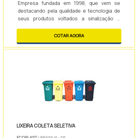
Empresa fundada em 1998, que vem se
destacando pela qualidade e tecnologia de
seus produtos voltados a sinalização e
comunicação visual eletrônica da mais alta
capacidade.E para atingir essa excelência, a
COTAR AGORA
empresa segue uma rigorosa política de
qualidade, que visa manter o foco no cliente,
melhorando continuamente os produtos,
serviços e processos, além de estar
investindo sistematicamente no
desenvolvimento tecnoló.
LIXEIRA COLETA SELETIVA
ECOPLAST
/ BRASILIA - DF