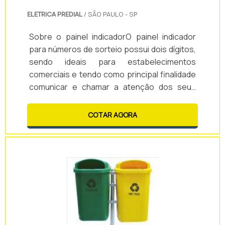
ELETRICA PREDIAL
/ SÃO PAULO - SP
Sobre o painel indicadorO painel indicador
para números de sorteio possui dois dígitos,
sendo ideais para estabelecimentos
comerciais e tendo como principal finalidade
comunicar e chamar a atenção dos seus
clientes. Além disso, existem tipos de
painéis, que são utilizados para postos de
COTAR AGORA
combustíveis e indicadores de vagas que
agilizam o tráfego em condomínios e
estacionamentos. Características do painel
Possui dígitos de 3,8 cm em matriz de sete
segmentos monocromático vermelho; Tem a
opção com .