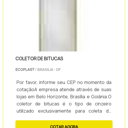
segurança.VERSATILIDADE DOS PISOS
TÁTEISOs locais onde os pisos táteis podem
ser instalados são de fácil .
COLETOR DE BITUCAS
ECOPLAST
/ BRASILIA - DF
Por favor, informe seu CEP no momento da
cotaçãoA empresa atende através de suas
lojas em Belo Horizonte, Brasília e Goiânia.O
coletor de bitucas é o tipo de cinzeiro
utilizado exclusivamente para coleta de
restos de cigarros e cinzas. Por não ter
contato com oxigênio a bituca se apaga em
COTAR AGORA