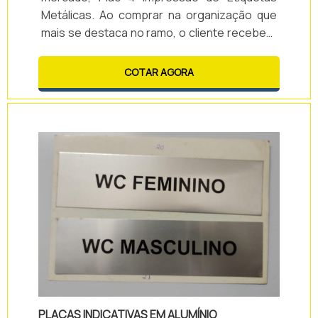
Metálicas. Ao comprar na organização que
mais se destaca no ramo, o cliente receberá
um atendimento de excelência e terá a
garantia de adquirir produtos que solucionem
COTAR AGORA
qualquer demanda.MAIS INFORMAÇÕES
SOBRE PLACAS PERSONALIZADAS DE
ALUMÍNIOQuem precisa de placas
personalizadas de alumínio em uma empresa
comprometida co...
PLACAS INDICATIVAS EM ALUMÍNIO