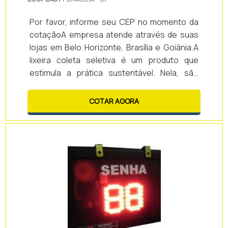
Por favor, informe seu CEP no momento da
cotaçãoA empresa atende através de suas
lojas em Belo Horizonte, Brasília e Goiânia.A
lixeira coleta seletiva é um produto que
estimula a prática sustentável. Nela, são
depositados os itens de acordo com seu
material, que varia entre: - Vidro; - Metal; -
COTAR AGORA
Plástico; - Papel; - Lixo comum.Utilizar a
lixeira para coleta seletiva colabora para o
serviço de reciclagem, que acontece
posteriormente, depois da coleta e do
redirecionamento do material para o local .