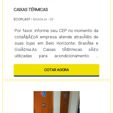
CAIXAS TÉRMICAS
ECOPLAST
/ BRASILIA - DF
Por favor, informe seu CEP no momento da
cotaÃ§Ã£oA empresa atende atravÃ©s de
suas lojas em Belo Horizonte, BrasÃ­lia e
GoiÃ¢nia.As Caixas tÃ©rmicas sÃ£o
utilizadas para acondicionamento e
transporte de produtos que necessitam de
condiÃ§Ãµes especiais de temperatura para
COTAR AGORA
que se mantenham conservados, tais como
alimentos, bebidas, medicamentos,
matÃ©rias de laboratÃ³rio, biolÃ³gicos,
vacinas etc.SÃ£o fabricadas com dupla
camada de PEAD (Polipropileno de Alta
Densidade), com preenchimento em espu.