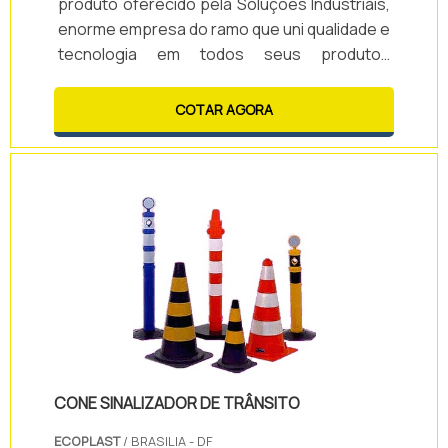
produto oferecido pela Soluções Industriais,
enorme empresa do ramo que uni qualidade e
tecnologia em todos seus produtos
oferecidos.Com grande experiência, desde
1998 no mercado, a empresa vem se
COTAR AGORA
destacando pela qualidade e tecnologia de
todos os seus produtos voltados a
sinalização e comunicação visual eletrônica
da mais alta qualidade.Hoje, a empresa
oferece, além do Sistema gerencial de
atendimento e chamada para fast.
CONE SINALIZADOR DE TRÂNSITO
ECOPLAST
/ BRASILIA - DF