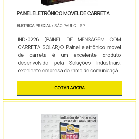
PAINEL ELETRÔNICO MOVEL DE CARRETA
ELETRICA PREDIAL
/ SÃO PAULO - SP
IND-0226 (PAINEL DE MENSAGEM COM
CARRETA SOLAR)O Painel eletrônico movel
de carreta é um excelente produto
desenvolvido pela Soluções Industriais,
excelente empresa do ramo de comunicação
visual eletrônica. No mercado desde 1998, a
empresa vem sempre se destacando pela
COTAR AGORA
qualidade e tecnologia de seus produtos,
todos esses voltados a sinalização e
sistemas eletrônicos, unindo a maior
qualidade do mercado.E para garantir essa
excelência em seus produtos, como do
Painel eletrônico movel de carreta, .