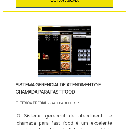
COTAR AGORA
de roupas é revestido em telado (vazados)
para possibilitar a aeração e com isso evitar
o mofo. O uso desse cesto, possibilita
também a organização e separação dos
diferentes tipos de roupas, de cama, m.
SISTEMA GERENCIAL DE ATENDIMENTO E
CHAMADA PARA FAST FOOD
ELETRICA PREDIAL
/ SÃO PAULO - SP
O Sistema gerencial de atendimento e
chamada para fast food é um excelente