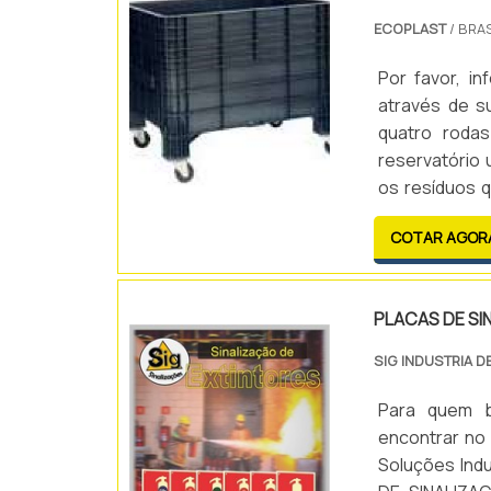
ECOPLAST
/ BRAS
Por favor, 
através de su
quatro roda
reservatório 
os resíduos 
são transpo
COTAR AGOR
retirados pel
PLACAS DE SI
SIG INDUSTRIA D
Para quem b
encontrar no 
Soluções Ind