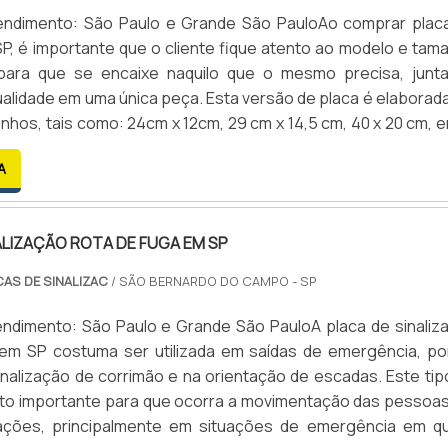
endimento: São Paulo e Grande São PauloAo comprar plac
SP, é importante que o cliente fique atento ao modelo e tam
para que se encaixe naquilo que o mesmo precisa, junt
qualidade em uma única peça. Esta versão de placa é elaborad
nhos, tais como: 24cm x 12cm, 29 cm x 14,5 cm, 40 x 20 cm, e
fotoluminescente, o que é indispensável para que a p...
A
ALIZAÇÃO ROTA DE FUGA EM SP
CAS DE SINALIZAC
/ SÃO BERNARDO DO CAMPO - SP
endimento: São Paulo e Grande São PauloA placa de sinaliz
 em SP costuma ser utilizada em saídas de emergência, po
inalização de corrimão e na orientação de escadas. Este tip
ito importante para que ocorra a movimentação das pessoa
uações, principalmente em situações de emergência em q