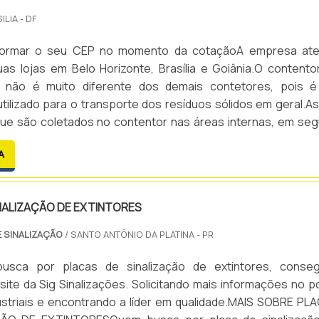
ILIA - DF
informar o seu CEP no momento da cotaçãoA empresa at
as lojas em Belo Horizonte, Brasília e Goiânia.O contento
s não é muito diferente dos demais contetores, pois 
utilizado para o transporte dos resíduos sólidos em geral.As
que são coletados no contentor nas áreas internas, em seg
rtados para o exterior dos estabelecimentos, de onde
A
os caminhões compactadores.Desenvolvido em polietileno d.
NALIZAÇÃO DE EXTINTORES
E SINALIZAÇÃO
/ SANTO ANTÔNIO DA PLATINA - PR
usca por placas de sinalização de extintores, conseg
site da Sig Sinalizações. Solicitando mais informações no po
ustriais e encontrando a líder em qualidade.MAIS SOBRE PL