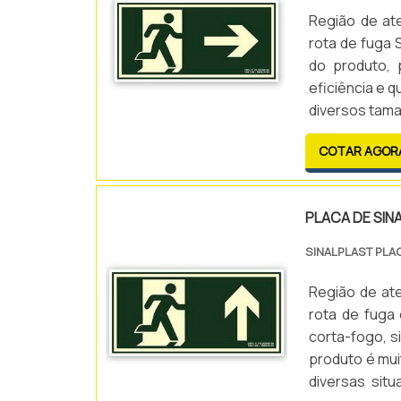
Região de at
rota de fuga 
do produto, 
eficiência e 
diversos tama
outros. Ela é 
COTAR AGOR
PLACA DE SIN
SINALPLAST PLA
Região de at
rota de fuga
corta-fogo, s
produto é mu
diversas sit