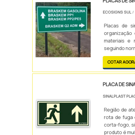
PLACAS DE SI
realizadas as
adornada com
norma ABNT N
para premiar 
ECOSIGNS SUL
/
somado a uma
conquistas e
experiência n
escolha perf
Placas de s
com qualidade
logotipos, m
organização 
homenagem s
materiais e 
Tecnograph pa
seguindo norm
COTAR AGOR
PLACA DE SIN
SINALPLAST PLA
Região de at
rota de fuga
corta-fogo, s
produto é mu