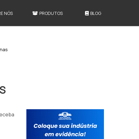
E NÓS
PRODUTOS
BLOG
anas
AS
receba