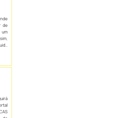
PLACA INDICATIVA DE EXTINTOR DE
INCÊNDIO
ende
r de
PLACA MANGUEIRA DE HIDRANTE
é um
PLACA ROTA DE FUGA PREÇO
sim,
uida
PLACA SAÍDA FOTOLUMINESCENTE
 são
PLACA SINALIZAÇÃO EXTINTOR PÓ QUÍMICO
PLACA SINALIZAÇÃO DE ROTA DE FUGA
PLACAS DE EMERGÊNCIA
FOTOLUMINESCENTE
PLACAS DE SEGURANÇA
uirá
rtal
PLACAS DE SINALIZAÇÃO DE EMERGÊNCIA
ACAS
PLACAS DE SINALIZAÇÃO DE EMERGÊNCIA