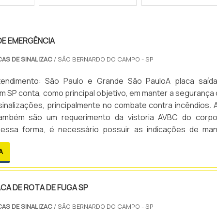
DE EMERGÊNCIA
CAS DE SINALIZAC
/ SÃO BERNARDO DO CAMPO - SP
tendimento: São Paulo e Grande São PauloA placa saíd
 SP conta, como principal objetivo, em manter a segurança
sinalizações, principalmente no combate contra incêndios. 
 também são um requerimento da vistoria AVBC do corp
essa forma, é necessário possuir as indicações de man
a vistoria ser aprovada.O correto é que a empresa que poss
A
CA DE ROTA DE FUGA SP
CAS DE SINALIZAC
/ SÃO BERNARDO DO CAMPO - SP