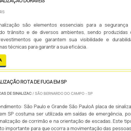
NALIZAÇÃO DURÁVEIS
 atividades e conformidade com todas as especificações da 
 detalhes que refletem a sua gratidão e reconhecimento. 
BR 16820:2020, das Sinalizações de Emergência. Tudo i
funcionários dedicados, celebrar parcerias comerciais ou ho
 RS
 equipe com colaboradores proativos e profissionais com v
xcepcionais, nossas placas de homenagem agradecimento s
a área de atuação, garante a melhor experiência para os clie
eita.Além disso, oferecemos opções de personalização
inalização são elementos essenciais para a segurança
..
ensagens e designs exclusivos para garantir que sua plac
do trânsito e de diversos ambientes, sendo produzidas
eja verdadeiramente única e significativa. Conte c
revestimentos que garantem sua visibilidade e durabilid
ra expressar sua gratidão de maneira memorável e sofistic
as técnicas para garantir a sua eficácia.
A
ALIZAÇÃO ROTA DE FUGA EM SP
CAS DE SINALIZAC
/ SÃO BERNARDO DO CAMPO - SP
endimento: São Paulo e Grande São PauloA placa de sinaliz
 em SP costuma ser utilizada em saídas de emergência, po
inalização de corrimão e na orientação de escadas. Este tip
ito importante para que ocorra a movimentação das pessoa