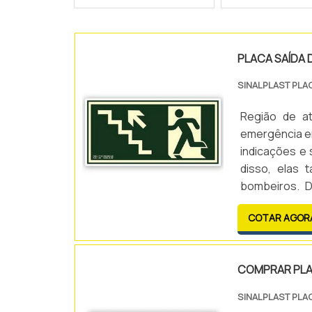
PLACA SAÍDA 
SINALPLAST PLA
Região de a
emergência em
indicações e 
disso, elas
bombeiros. D
correta para 
COTAR AGOR
produto...
COMPRAR PLA
SINALPLAST PLA