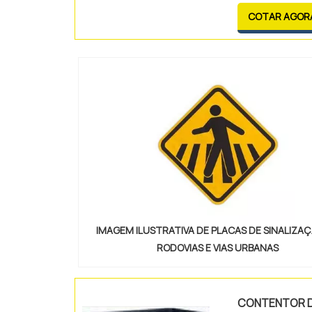
evacuação d
COTAR AGOR
PRODUTO M..
IMAGEM ILUSTRATIVA DE PLACAS DE SINALIZA
RODOVIAS E VIAS URBANAS
CONTENTOR 