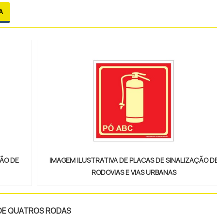
eve ser ágil.VANTAGENS FUNDAMENTAIS EM CONTAR C
A
.
ÇÃO DE
IMAGEM ILUSTRATIVA DE PLACAS DE SINALIZAÇÃO D
RODOVIAS E VIAS URBANAS
DE QUATROS RODAS