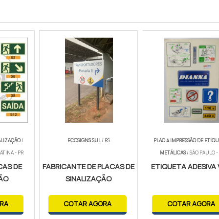
ALIZAÇÃO
/
ECOSIGNS SUL
/ RS
PLAC 4 IMPRESSÃO DE ETIQ
TINA - PR
METÁLICAS
/ SÃO PAULO -
CAS DE
FABRICANTE DE PLACAS DE
ETIQUETA ADESIVA V
ÇÃO
SINALIZAÇÃO
RA
COTAR AGORA
COTAR AGORA