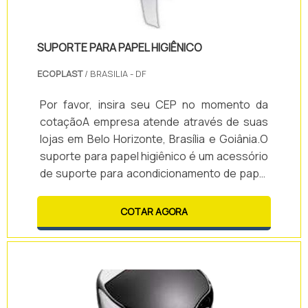
SUPORTE PARA PAPEL HIGIÊNICO
ECOPLAST
/ BRASILIA - DF
Por favor, insira seu CEP no momento da
cotaçãoA empresa atende através de suas
lojas em Belo Horizonte, Brasília e Goiânia.O
suporte para papel higiênico é um acessório
de suporte para acondicionamento de papel
higiênico intercalado, duas ou três dobras,
ou em bobina. O primeiro é comumente
COTAR AGORA
conhecido como suporte cai-cai e o
segundo, suporte para rolão.O suporte é
fixado em parede por meio de parafusos e
tem como principal característica a
possibilidade do uso racional do papel. Os