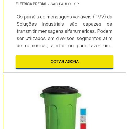
ELETRICA PREDIAL
/ SÃO PAULO - SP
Os painéis de mensagens variáveis (PMV) da
Soluções Industriais são capazes de
transmitir mensagens alfanuméricas. Podem
ser utilizados em diversos segmentos afim
de comunicar, alertar ou para fazer uma
propaganda ou publicidade. Praticidade e
rapidez na comunicação com seus
COTAR AGORA
colaboradores e clientes. Ideais para
ambientes internos ou externos,
programado via software. Realize seu
projeto de acordo com as necessidades da
sua empresa e personalize seu painel com a
Soluções Industriais!EMPRESA RESP.