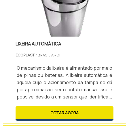
suportes pod.
LIXEIRA AUTOMÁTICA
ECOPLAST
/ BRASILIA - DF
O mecanismo da lixeira é alimentado por meio
de pilhas ou baterias. A lixeira automática é
aquela cujo o acionamento da tampa se dá
por aproximação, sem contato manual. Isso é
possível devido a um sensor que identifica o
movimento próximo e comanda a
abertura.Informações adicionais
COTAR AGORA
importantesO consumo é baixo e portanto a
autonomia é elevada. As lixeiras automáticas