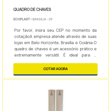
QUADRO DE CHAVES
ECOPLAST
/ BRASILIA - DF
Por favor, insira seu CEP no momento da
cotaçãoA empresa atende através de suas
lojas em Belo Horizonte, Brasília e Goiânia.O
quadro de chaves é um acessório prático e
extremamente versátil. É ideal para: -
Condomínios; - Indústrias; - Universidades; -
Frotas; - Estacionamentos, etc.O uso do
COTAR AGORA
quadro de chaves deixa o ambiente
organizado, evitando o sumiço de chaves. É
produzido em alumínio com porta em acrílico
com fechadura para 20 à 60 chaves.Já o
quadro de chaves modelo Armário é
fabricado em .