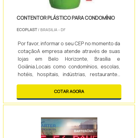
CONTENTOR PLÁSTICO PARA CONDOMÍNIO
ECOPLAST
/ BRASILIA - DF
Por favor, informar o seu CEP no momento da
cotaçãoA empresa atende através de suas
lojas em Belo Horizonte, Brasília e
Goiânia.Locais como condomínios, escolas,
hotéis, hospitais, indústrias, restaurantes
precisam cada vez mais de um contentor
plástico para condomínio.O contentor
COTAR AGORA
plástico possui o corpo e a tampa fabricados
em polietileno de alta densidade, aditivado
contra ação dos raios UV, o que garante
durabilidade, redução do mal cheiro e
facilidade na higienização.As rodas são em
borracha.