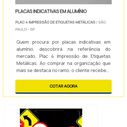
PLACAS INDICATIVAS EM ALUMÍNIO
PLAC 4 IMPRESSÃO DE ETIQUETAS METÁLICAS
/ SÃO
PAULO - SP
Quem procura por placas indicativas em
alumínio, descobrirá na referência do
mercado, Plac 4 Impressão de Etiquetas
Metálicas. Ao comprar na organização que
mais se destaca no ramo, o cliente receberá
um atendimento de excelência e terá a
garantia de adquirir produtos que solucionem
COTAR AGORA
qualquer demanda.Quando a temática é
placas indicativas em alumínio, com a Plac 4
Impressão de Etiquetas Metálicas o cliente
encontrará precisão e as melhor...