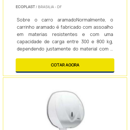
ECOPLAST
/ BRASILIA - DF
Sobre o carro aramadoNormalmente, o
carrinho aramado é fabricado com assoalho
em materias resistentes e com uma
capacidade de carga entre 300 e 800 kg,
dependendo justamente do material com o
qual é confeccionado e do objetivo de uso do
carrinho de carga plataforma.O carrinho do
COTAR AGORA
tipo aramado é indicado para transporte de
materiais hospitalares com suporte de
cestos aramados removíveis, alguns
possuem estrutura dobrável com tubos
redondos de aço inoxidável sendo eficiente
e tem o melhor custo x b.