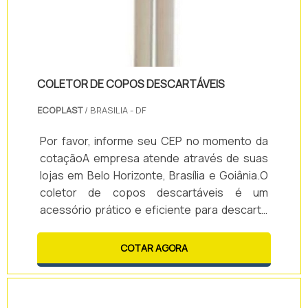
COLETOR DE COPOS DESCARTÁVEIS
ECOPLAST
/ BRASILIA - DF
Por favor, informe seu CEP no momento da
cotaçãoA empresa atende através de suas
lojas em Belo Horizonte, Brasília e Goiânia.O
coletor de copos descartáveis é um
acessório prático e eficiente para descarte
de copos usados. A aplicação do coletor
pode ser direcionada para diversos
COTAR AGORA
ambientes, de modo a mantê-los limpos e
organizados.O coletor para copos
proporciona: - Organização; - Limpeza; -