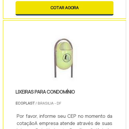
no ramo.Todos os modelos de Painel
COTAR AGORA
eletrônico digital led são feitos com as
melhores matérias, proporcionando uma
perfeita resolução e uma melhor visibilidade,
para dessa forma, garantir as soluções
ideais para seus clientes, suas empresas e
negócios.
LIXEIRAS PARA CONDOMÍNIO
ECOPLAST
/ BRASILIA - DF
Por favor, informe seu CEP no momento da
cotaçãoA empresa atende através de suas