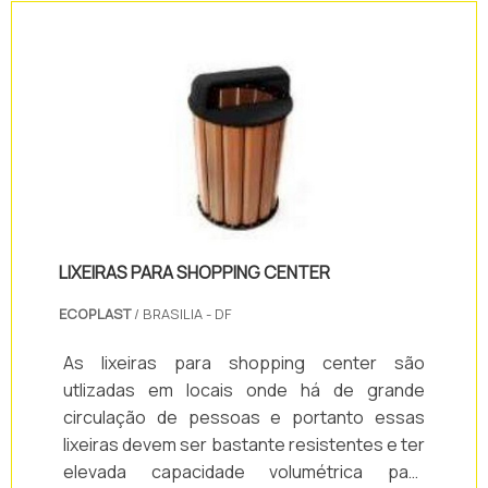
sua empresa e personalize seu painel com a
Soluções Industriais!EMPRESA
RESPONSÁVEL A empresa Soluções
Industriais oferece um leque de produtos e
soluções, tais como: painéis de mensagens,
.
LIXEIRAS PARA SHOPPING CENTER
ECOPLAST
/ BRASILIA - DF
As lixeiras para shopping center são
utlizadas em locais onde há de grande
circulação de pessoas e portanto essas
lixeiras devem ser bastante resistentes e ter
elevada capacidade volumétrica para