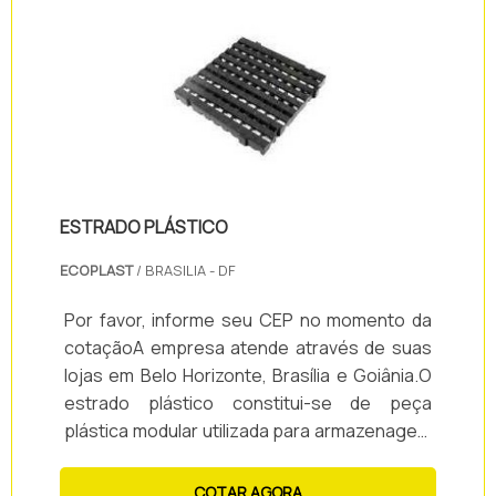
Praticidade; - Comodidade; - Entre diversos
outros.Outros produtos oferecidos pela
Ecoplast: - Caixa plás.
ESTRADO PLÁSTICO
ECOPLAST
/ BRASILIA - DF
Por favor, informe seu CEP no momento da
cotaçãoA empresa atende através de suas
lojas em Belo Horizonte, Brasília e Goiânia.O
estrado plástico constitui-se de peça
plástica modular utilizada para armazenagem
de produtos. Com a sua utilização evita-se
que esses produtos sejam expostos
COTAR AGORA