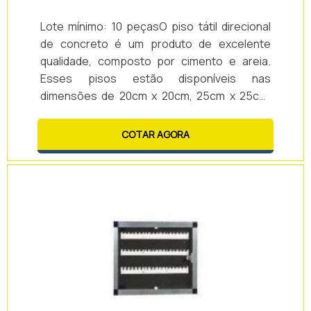
Lote mínimo: 10 peçasO piso tátil direcional
de concreto é um produto de excelente
qualidade, composto por cimento e areia.
Esses pisos estão disponíveis nas
dimensões de 20cm x 20cm, 25cm x 25cm,
30cm x 30cm e 40cm x 40cm, nas cores azul,
amarelo, vermelho, preto e cinza, escolhidas
COTAR AGORA
de acordo com a preferência de cada cliente.
Para a aquisição de piso tátil direcional
concreto preço é apenas um dos muitos
fatores que devem ser ponderados e
analisados com atenção.CARACTERÍSTICAS
DO PISO TÁTIL .