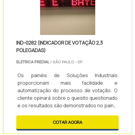
IND-0282 (INDICADOR DE VOTAÇÃO 2,3
POLEGADAS)
ELETRICA PREDIAL
/ SÃO PAULO - SP
Os painéis de Soluções Industriais
proporcionam mais facilidade e
automatização do processo de votação. O
cliente opinará sobre o quesito questionado
e os resultados são demonstrados no painel
imediatamente, podendo ou não extrair
relatórios posteriormente. Realize seu
COTAR AGORA
projeto de acordo com as necessidades da