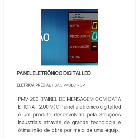
são utilizadas em cozinhas, banheiros e
escritórios. Os usuários são pessoas
portadoras de deficiência física ou aqueles
que optam.
PAINEL ELETRÔNICO DIGITAL LED
ELETRICA PREDIAL
/ SÃO PAULO - SP
PMV-200 (PAINEL DE MENSAGEM COM DATA
E HORA - 2,00 M)O Painel eletrônico digital led
é um produto desenvolvido pela Soluções
Industriais através de grande tecnologia e
ótima mão de obra por meio de uma equipe
de ótima capacidade e grande experiência