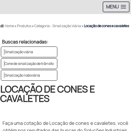
MENU
Home
»
Produtos
»
Categoria - Sinalização Viária
»
Locação de cones e cavaletes
Buscas relacionadas:
Sinalização viária
Cone de sinalização de trânsito
Sinalização rodoviária
LOCAÇÃO DE CONES E
CAVALETES
Faça uma cotação de Locação de cones e cavaletes, você
obtém nos resultados das buscas do Soluções Industriais,