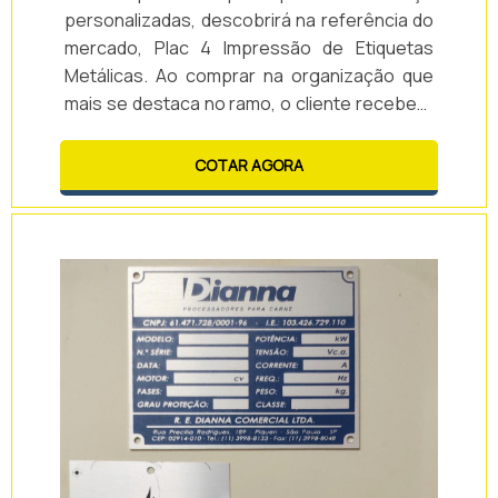
personalizadas, descobrirá na referência do
mercado, Plac 4 Impressão de Etiquetas
Metálicas. Ao comprar na organização que
mais se destaca no ramo, o cliente receberá
um atendimento de excelência e terá a
garantia de adquirir produtos que solucionem
COTAR AGORA
qualquer demanda.Quando o tema é placas
de aço personalizadas, com a Plac 4
Impressão de Etiquetas Metálicas o cliente
obterá assertividade e comprometimento ...