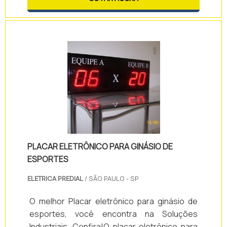
diretamente ao piso, garantindo-se maior
segurança e higiene e evitando-se os danos
da umidade.O estrado é utilizado em qualquer
ambiente destinado a estoque de produtos,
seja em: - Armazéns; - Indústrias; - Comérc.
PLACAR ELETRÔNICO PARA GINÁSIO DE
ESPORTES
ELETRICA PREDIAL
/ SÃO PAULO - SP
O melhor Placar eletrônico para ginásio de
esportes, você encontra na Soluções
Industriais. Confira!O placar eletrônico para