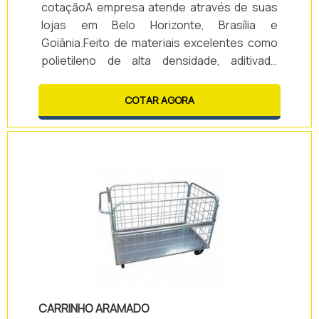
cotaçãoA empresa atende através de suas
lojas em Belo Horizonte, Brasília e
Goiânia.Feito de materiais excelentes como
polietileno de alta densidade, aditivado
contra ação dos raios UV, o contentor 120 l é
destinado ao acondicionamento e
COTAR AGORA
transporte de resíduos sólidos.Esse
transporte se dá a coleta de resíduos em
ambientes internos para o ambiente
externo, onde ocorrerá o descarte final.Os
contentores 120 l são utilizados em locais
como condomínios, es.
CARRINHO ARAMADO