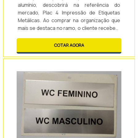
alumínio, descobrirá na referência do
mercado, Plac 4 Impressão de Etiquetas
Metálicas. Ao comprar na organização que
mais se destaca no ramo, o cliente receberá
um atendimento de excelência e terá a
garantia de adquirir produtos que solucionem
COTAR AGORA
qualquer demanda.MAIS INFORMAÇÕES
SOBRE PLACAS PERSONALIZADAS DE
ALUMÍNIOQuem precisa de placas
personalizadas de alumínio em uma empresa
comprometida co...