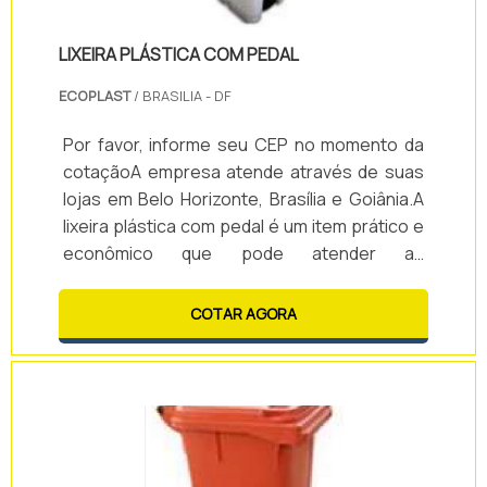
LIXEIRA PLÁSTICA COM PEDAL
ECOPLAST
/ BRASILIA - DF
Por favor, informe seu CEP no momento da
cotaçãoA empresa atende através de suas
lojas em Belo Horizonte, Brasília e Goiânia.A
lixeira plástica com pedal é um item prático e
econômico que pode atender as
necessidades de diversos segmentos.Pode
ser produzida em diversos tamanhos e
COTAR AGORA
capacidades, adequando-se a demanda
apresentada.Benefícios de contar com a
lixeira plástica: - Limpeza para o ambiente; -
Praticidade; - Evita que odores se espalhem
pelo ambiente; - Organização; -
Modernidade; - Entre .