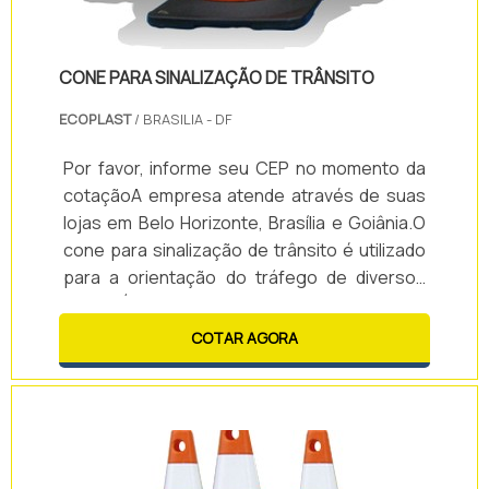
CONE PARA SINALIZAÇÃO DE TRÂNSITO
ECOPLAST
/ BRASILIA - DF
Por favor, informe seu CEP no momento da
cotaçãoA empresa atende através de suas
lojas em Belo Horizonte, Brasília e Goiânia.O
cone para sinalização de trânsito é utilizado
para a orientação do tráfego de diversos
locais. É um item versátil, uma vez que pode
ser solicitado em variados tamanhos, cores e
COTAR AGORA
materiais.Com o uso do cone, o processo de
movimentação dos veículos é
otimizado.Vantagens do uso dos cones: -
Tráfego de carros mais ef...