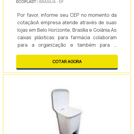
ECOPLAST
/ BRASILIA - DF
Por favor, informe seu CEP no momento da
cotaçãoA empresa atende através de suas
lojas em Belo Horizonte, Brasília e Goiânia.As
caixas plásticas para farmácia colaboram
para a organização e também para a
otimização do transporte de materiais.As
caixas plásticas podem ser utilizadas para a
COTAR AGORA
divisão e separação de medicamentos,
permitindo que os mesmos sejam
localizados com facilidade, otimizando o
processo e as atividades
internas.Vantagens de contar com a caixa
plástica para farmácia: - Praticida.