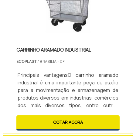
papel.Podem ser de vÃ¡rios modelos.
CARRINHO ARAMADO INDUSTRIAL
ECOPLAST
/ BRASILIA - DF
Principais vantagensO carrinho aramado
industrial é uma importante peça de auxílio
para a movimentação e armazenagem de
produtos diversos em industrias, comércios
dos mais diversos tipos, entre outros
ambientes.O carrinho aramado possibilita
que o abastecimento e reabastecimento de
COTAR AGORA
produtos ocorra de forma simples e
rápida.Aplicações e funçõesA movimentação