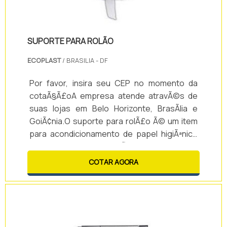
SUPORTE PARA ROLÃO
ECOPLAST
/ BRASILIA - DF
Por favor, insira seu CEP no momento da
cotaÃ§Ã£oA empresa atende atravÃ©s de
suas lojas em Belo Horizonte, BrasÃ­lia e
GoiÃ¢nia.O suporte para rolÃ£o Ã© um item
para acondicionamento de papel higiÃªnico
intercalado, duas ou trÃªs dobras, ou em
bobina. O primeiro Ã© comumente
COTAR AGORA
conhecido como suporte cai-cai e o
segundo, suporte para rolÃ£o.O suporte Ã©
fixado em parede por meio de parafusos e
tem como principal caracterÃ­stica a
possibilidade do uso racional do