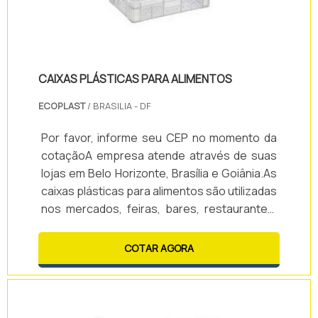
CAIXAS PLÁSTICAS PARA ALIMENTOS
ECOPLAST
/ BRASILIA - DF
Por favor, informe seu CEP no momento da
cotaçãoA empresa atende através de suas
lojas em Belo Horizonte, Brasília e Goiânia.As
caixas plásticas para alimentos são utilizadas
nos mercados, feiras, bares, restaurantes,
cozinhas domésticas e industriais, laticínios,
açougues, frigoríficos, indústrias alimentícias
COTAR AGORA
etcAs caixas plásticas de alimentos devem
ser fabricadas com matéria-prima virgem
(não reciclada) para não contaminar os
alimentos. Utilizam-se os plásticos