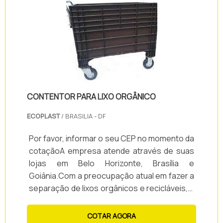
polipropileno ou polietileno,.
CONTENTOR PARA LIXO ORGÂNICO
ECOPLAST
/ BRASILIA - DF
Por favor, informar o seu CEP no momento da
cotaçãoA empresa atende através de suas
lojas em Belo Horizonte, Brasília e
Goiânia.Com a preocupação atual em fazer a
separação de lixos orgânicos e recicláveis, a
Ecoplast disponibiliza a seus clientes, o
contentor para lixo orgânico!O produto tem a
COTAR AGORA