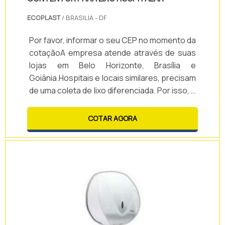
ECOPLAST
/ BRASILIA - DF
Por favor, informar o seu CEP no momento da
cotaçãoA empresa atende através de suas
lojas em Belo Horizonte, Brasília e
Goiânia.Hospitais e locais similares, precisam
de uma coleta de lixo diferenciada. Por isso, o
contentor para lixo hospitalar é o produto
perfeito para aplicação nesses ambientes.O
COTAR AGORA
contentor é utilizado para acondicionamento
e transporte de resíduos infectantes, este
produto é muitas vezes obrigatório,
evitando-se com isso, o contato manual com
a tampa.A Ecoplast fornece o prod.