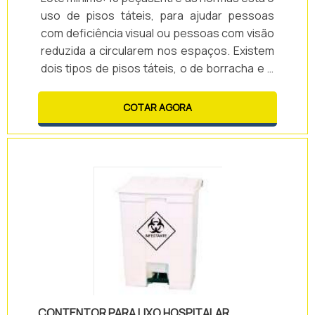
uso de pisos táteis, para ajudar pessoas
com deficiência visual ou pessoas com visão
reduzida a circularem nos espaços. Existem
dois tipos de pisos táteis, o de borracha e o
de concreto, além do piso tátil concreto
preço ser diferente, eles também possuem
COTAR AGORA
diferenças que muitas vezes são
desconhecidas.DIFERENÇA ENTRE OS PISOS
TÁTEIS A escolha do piso tátil ideal
dependerá do local onde será realizada a
instalação. Lembre-se sempre de adquirir o
piso tát.
CONTENTOR PARA LIXO HOSPITALAR