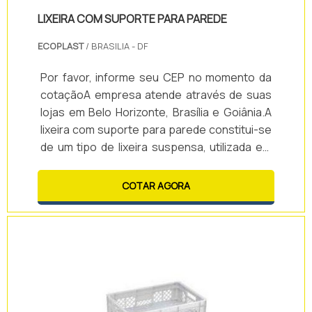
LIXEIRA COM SUPORTE PARA PAREDE
ECOPLAST
/ BRASILIA - DF
Por favor, informe seu CEP no momento da
cotaçãoA empresa atende através de suas
lojas em Belo Horizonte, Brasília e Goiânia.A
lixeira com suporte para parede constitui-se
de um tipo de lixeira suspensa, utilizada em
locais públicos ou privados, onde há grande
circulação de pessoas, como: - Ruas; -
COTAR AGORA
Estacionamentos; - Centros comerciais; -
Condomínios; - Hotéis; - Hospitais; Entre
outros.Geralmente é instalada em ponto
estratégico e com altura de boca de
aproximadamente 1 metro acima do piso, o q.