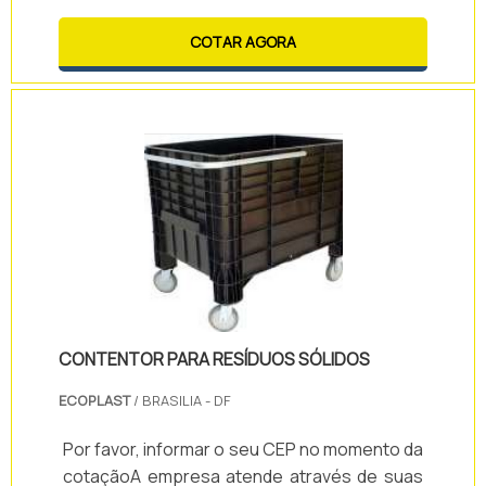
altamente importante para evitar acidentes e
garantir a boa circulação dos veículos, de
COTAR AGORA
modo a otimizar a movimentação.Vantagens
de contar com o cone sinalizador: -
Delimitação prática e eficiente de espaço; -
Colabora para o tráfego de carros; - Otimiza
o proteção de movimentação; - Ev.
CONTENTOR PARA RESÍDUOS SÓLIDOS
ECOPLAST
/ BRASILIA - DF
Por favor, informar o seu CEP no momento da
cotaçãoA empresa atende através de suas