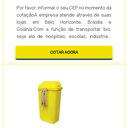
Por favor, informar o seu CEP no momento da
cotaçãoA empresa atende através de suas
lojas em Belo Horizonte, Brasília e
Goiânia.Com a função de transportar lixo,
seja ela de hospitais, escolas, indústrias,
restaurantes, comércios em geral, hotéis,
entre outros, o contêiner para lixo é prático e
COTAR AGORA
simples!Possui opções de duas e de quatro
rodas, sendo os primeiros com capacidades
de 120 l, 240 l ou 360 l e os de quatro rodas
com capacidades de 370 l, 570 l, 660 l e 1000
l.Ao todo, os contêiners são.