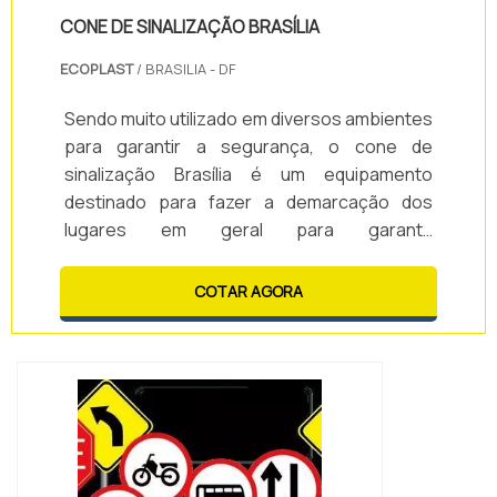
CONE DE SINALIZAÇÃO BRASÍLIA
ECOPLAST
/ BRASILIA - DF
Sendo muito utilizado em diversos ambientes
para garantir a segurança, o cone de
sinalização Brasília é um equipamento
destinado para fazer a demarcação dos
lugares em geral para garantir
segurança.Conheça mais detalhes a
respeito do cone de sinalizaçãoEm geral, os
COTAR AGORA
cones de sinalização podem ser
encontrados em cores chamativas como
preto e amarelo ou laranja e branco. Além
disso, eles podem ser utilizado para
demarcar facilitar a identi...