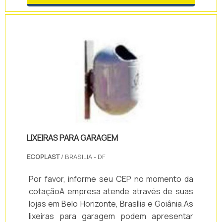
função de transportar resíduos coletados
nos ambientes internos para o ambiente
externo, onde ocorrerá o descarte
final.ComposiçãoO contentor para lixo é
desenvolvido em polietileno de alta
densidade, adi.
LIXEIRAS PARA GARAGEM
ECOPLAST
/ BRASILIA - DF
Por favor, informe seu CEP no momento da
cotaçãoA empresa atende através de suas
lojas em Belo Horizonte, Brasília e Goiânia.As
lixeiras para garagem podem apresentar