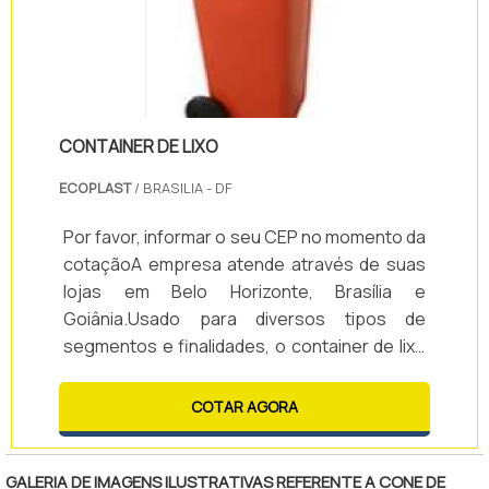
CONTAINER DE LIXO
ECOPLAST
/ BRASILIA - DF
Por favor, informar o seu CEP no momento da
cotaçãoA empresa atende através de suas
lojas em Belo Horizonte, Brasília e
Goiânia.Usado para diversos tipos de
segmentos e finalidades, o container de lixo
nada mais é do que uma lixeira com rodas,
utilizado para o armazenamento e transporte
COTAR AGORA
de resíduos coletados nos ambientes
internos para o ambiente externo, até o
descarte final. A peça também pode ser
GALERIA DE IMAGENS ILUSTRATIVAS REFERENTE A CONE DE