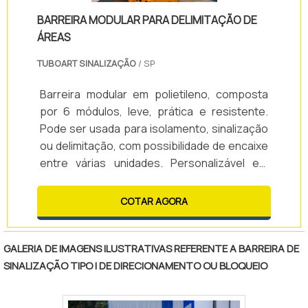
BARREIRA MODULAR PARA DELIMITAÇÃO DE
ÁREAS
TUBOART SINALIZAÇÃO
/ SP
Barreira modular em polietileno, composta
por 6 módulos, leve, prática e resistente.
Pode ser usada para isolamento, sinalização
ou delimitação, com possibilidade de encaixe
entre várias unidades. Personalizável em
cores e adesivos, oferece o melhor custo-
benefício e entrega rápida.
COTAR AGORA
GALERIA DE IMAGENS ILUSTRATIVAS REFERENTE A BARREIRA DE
SINALIZAÇÃO TIPO I DE DIRECIONAMENTO OU BLOQUEIO