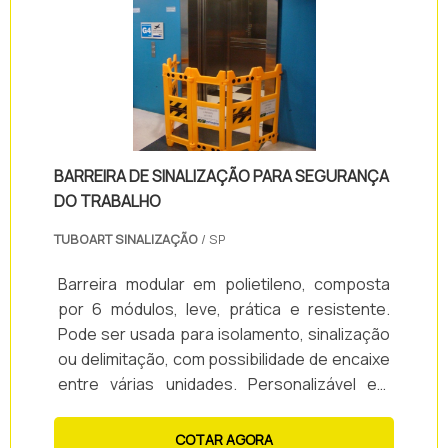
BARREIRA DE SINALIZAÇÃO PARA SEGURANÇA
DO TRABALHO
TUBOART SINALIZAÇÃO
/ SP
Barreira modular em polietileno, composta
por 6 módulos, leve, prática e resistente.
Pode ser usada para isolamento, sinalização
ou delimitação, com possibilidade de encaixe
entre várias unidades. Personalizável em
cores e adesivos, oferece o melhor custo-
benefício e entrega rápida.
COTAR AGORA