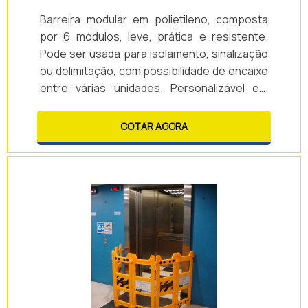
Barreira modular em polietileno, composta
por 6 módulos, leve, prática e resistente.
Pode ser usada para isolamento, sinalização
ou delimitação, com possibilidade de encaixe
entre várias unidades. Personalizável em
cores e adesivos, oferece o melhor custo-
benefício e entrega rápida.
COTAR AGORA