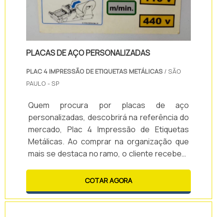
PLACAS DE AÇO PERSONALIZADAS
PLAC 4 IMPRESSÃO DE ETIQUETAS METÁLICAS
/ SÃO
PAULO - SP
Quem procura por placas de aço
personalizadas, descobrirá na referência do
mercado, Plac 4 Impressão de Etiquetas
Metálicas. Ao comprar na organização que
mais se destaca no ramo, o cliente receberá
um atendimento de excelência e terá a
garantia de adquirir produtos que solucionem
COTAR AGORA
qualquer demanda.Quando o tema é placas
de aço personalizadas, com a Plac 4
Impressão de Etiquetas Metálicas o cliente