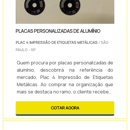
PLACAS PERSONALIZADAS DE ALUMÍNIO
PLAC 4 IMPRESSÃO DE ETIQUETAS METÁLICAS
/ SÃO
PAULO - SP
Quem procura por placas personalizadas de
alumínio, descobrirá na referência do
mercado, Plac 4 Impressão de Etiquetas
Metálicas. Ao comprar na organização que
mais se destaca no ramo, o cliente receberá
um atendimento de excelência e terá a
garantia de adquirir produtos que solucionem
COTAR AGORA
qualquer demanda.MAIS INFORMAÇÕES
SOBRE PLACAS PERSONALIZADAS DE
ALUMÍNIOQuem precisa de placas