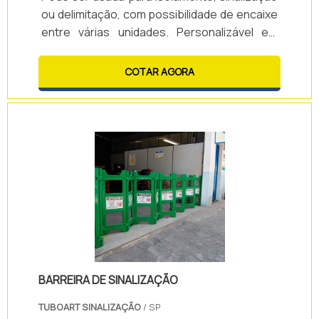
ou delimitação, com possibilidade de encaixe
entre várias unidades. Personalizável em
cores e adesivos, oferece o melhor custo-
benefício e entrega rápida.
COTAR AGORA
BARREIRA DE SINALIZAÇÃO
TUBOART SINALIZAÇÃO
/ SP