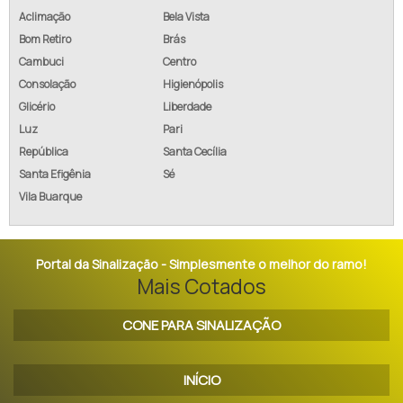
Aclimação
Bela Vista
Bom Retiro
Brás
Cambuci
Centro
Consolação
Higienópolis
Glicério
Liberdade
Luz
Pari
República
Santa Cecília
Santa Efigênia
Sé
Vila Buarque
Portal da Sinalização - Simplesmente o melhor do ramo!
Mais Cotados
CONE PARA SINALIZAÇÃO
INÍCIO