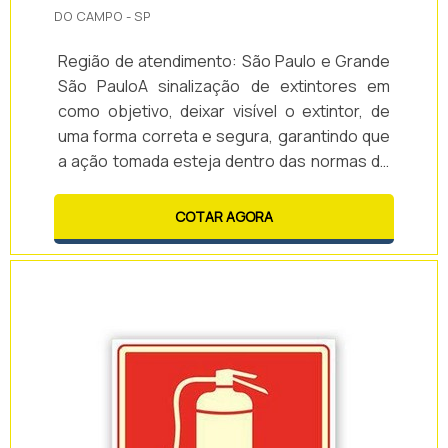
DO CAMPO - SP
Região de atendimento: São Paulo e Grande
São PauloA sinalização de extintores em
como objetivo, deixar visível o extintor, de
uma forma correta e segura, garantindo que
a ação tomada esteja dentro das normas de
segurança. Tem a finalidade de diminuir os
riscos, e orientar a todos onde está o
COTAR AGORA
extintor, para assim facilitar as pessoas o
acesso rápido, em caso de
incêndio.DETALHES FUNDAMENTAIS SOBRE O
PRODUTOUma das características das pl...