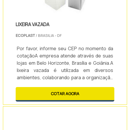
LIXEIRA VAZADA
ECOPLAST
/ BRASILIA - DF
Por favor, informe seu CEP no momento da
cotaçãoA empresa atende através de suas
lojas em Belo Horizonte, Brasília e Goiânia.A
lixeira vazada é utilizada em diversos
ambientes, colaborando para a organização
e a limpeza do local.A lixeira pode apresentar
variedade de tamanhos e capacidades,
COTAR AGORA
tornando-a ainda mais versátil.Vantagens de
utilizar a lixeira: - Limpeza; - Eficiência; -
Praticidade; - Organização; - Modernidade; -
Entre outras.Outras opções oferecidas pela
Ecoplast: - Quadro de avisos;.