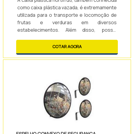
A caixa plástica hortifruti, também conhecida
como caixa plástica vazada, é extremamente
utilizada para o transporte e locomoção de
frutas e verduras em diversos
estabelecimentos. Além disso, possui
grande resistência e custo reduzido,
fazendo da linha dessas caixas um sucesso
COTAR AGORA
como ligação entre a roça, grandes
mercados e consumidor final. Benefícios da
caixa hortifrutiA caixa hortifruti possui fino
acabamento, mas capaz de proteger
diversos tipos de alimentos, como por
exemplo: Laranja; Limão; .