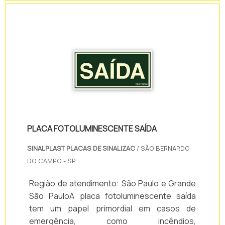
extremamente qualificada e experiente, que
trabalha para proporcionar a solução ideal
para seus clientes, suas empresas e
negócios.São modelos do Painel eletrônico
senha:- Display de Senha .
PLACA FOTOLUMINESCENTE SAÍDA
SINALPLAST PLACAS DE SINALIZAC
/ SÃO BERNARDO
DO CAMPO - SP
Região de atendimento: São Paulo e Grande
São PauloA placa fotoluminescente saída
tem um papel primordial em casos de
emergência, como incêndios,