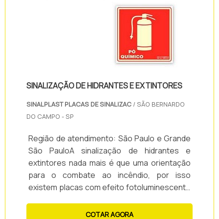
SINALIZAÇÃO DE HIDRANTES E EXTINTORES
SINALPLAST PLACAS DE SINALIZAC
/ SÃO BERNARDO
DO CAMPO - SP
Região de atendimento: São Paulo e Grande
São PauloA sinalização de hidrantes e
extintores nada mais é que uma orientação
para o combate ao incêndio, por isso
existem placas com efeito fotoluminescente
deve ser utilizado nesses casos. Quando
tudo está escuro, esse efeito ilumina
COTAR AGORA