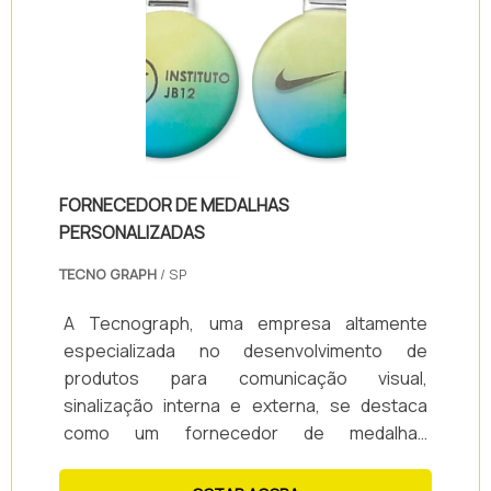
produtos que não necessitam de aeração
enquanto.
FORNECEDOR DE MEDALHAS
PERSONALIZADAS
TECNO GRAPH
/ SP
A Tecnograph, uma empresa altamente
especializada no desenvolvimento de
produtos para comunicação visual,
sinalização interna e externa, se destaca
como um fornecedor de medalhas
personalizadas de renome. Com um
compromisso inabalável com a qualidade e a