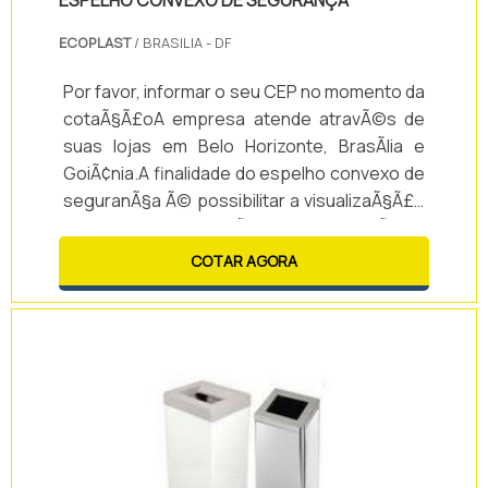
ESPELHO CONVEXO DE SEGURANÇA
ECOPLAST
/ BRASILIA - DF
Por favor, informar o seu CEP no momento da
cotaÃ§Ã£oA empresa atende atravÃ©s de
suas lojas em Belo Horizonte, BrasÃ­lia e
GoiÃ¢nia.A finalidade do espelho convexo de
seguranÃ§a Ã© possibilitar a visualizaÃ§Ã£o
dos acessos dos veÃ­culos pelos usuÃ¡rios
em garagens, bem como facilitar a vigilÃ¢ncia
COTAR AGORA
dos profissionais do setor nas portarias e
recepÃ§Ãµes.A sua utilizaÃ§Ã£o reduz o
risco de acidentes envolvendo veÃ­culos,
pedestres e crianÃ§as, aumenta a
seguranÃ§a dos estabelecimentos contra
assal.