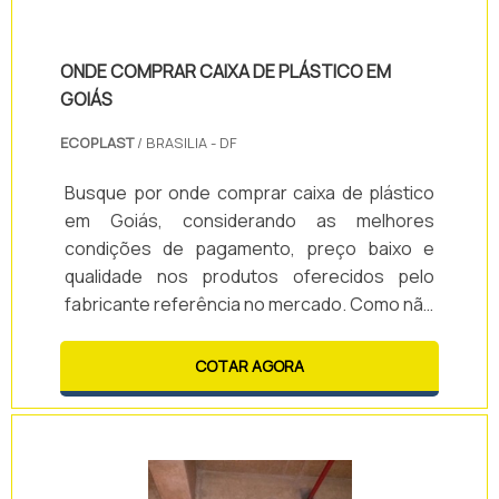
ONDE COMPRAR CAIXA DE PLÁSTICO EM
GOIÁS
ECOPLAST
/ BRASILIA - DF
Busque por onde comprar caixa de plástico
em Goiás, considerando as melhores
condições de pagamento, preço baixo e
qualidade nos produtos oferecidos pelo
fabricante referência no mercado. Como não
poderia deixar de ser, para cada finalidade há
um tipo de caixa mais apropriado, e o material
COTAR AGORA
empregado na sua fabricação, geralmente
polipropileno ou polietileno, variando-se as
dimensões, a forma fechada ou
vazada.Informações adicionais
importantesSua haste é confeccionada em