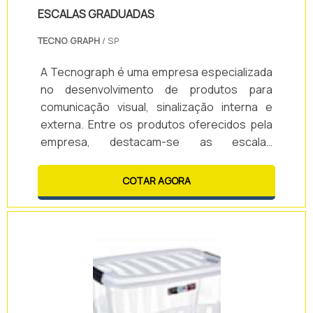
ESCALAS GRADUADAS
TECNO GRAPH
/ SP
A Tecnograph é uma empresa especializada
no desenvolvimento de produtos para
comunicação visual, sinalização interna e
externa. Entre os produtos oferecidos pela
empresa, destacam-se as escalas
graduadas. As escalas graduadas são
ferramentas utilizadas para medir e
COTAR AGORA
representar quantidades de forma precisa e
padronizada. Elas são compostas por uma
linha reta ou curva, dividida em segmentos
iguais, cada um representando uma unidade
de medida específica. Essas escalas são
amplamente utilizadas em diversas áreas,
como arquitetura, engenharia, cartografia,