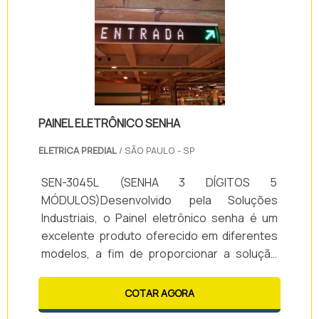
plástico e acoplada na p.
PAINEL ELETRÔNICO SENHA
ELETRICA PREDIAL
/ SÃO PAULO - SP
SEN-3045L (SENHA 3 DÍGITOS 5
MÓDULOS)Desenvolvido pela Soluções
Industriais, o Painel eletrônico senha é um
excelente produto oferecido em diferentes
modelos, a fim de proporcionar a solução
ideal para seus clientes. Além disso, o Painel
eletrônico senha é feito através de uma
COTAR AGORA
ótima mão de obra, de uma equipe