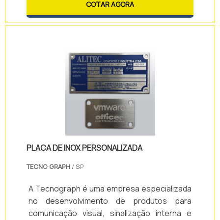
ambiente com alta circulação de pessoas. O
COTAR AGORA
uso deste produto é indispensável, já que
faz parte dos critérios para a aprovação do
laudo AVCB.DETALHES ADICIONAIS SOBRE O
PRODUTOPara que este produto possa
desempenhar suas funções com sucesso, é
essencial q.
PLACA DE INOX PERSONALIZADA
TECNO GRAPH
/ SP
A Tecnograph é uma empresa especializada
no desenvolvimento de produtos para
comunicação visual, sinalização interna e