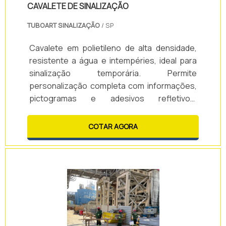
CAVALETE DE SINALIZAÇÃO
TUBOART SINALIZAÇÃO
/ SP
Cavalete em polietileno de alta densidade,
resistente a água e intempéries, ideal para
sinalização temporária. Permite
personalização completa com informações,
pictogramas e adesivos refletivos.
Disponível em diversas cores sem
necessidade de pintura, garante durabilidade
COTAR AGORA
e excelente custo-benefício.