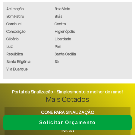
Aclimação
Bela Vista
Bom Retiro
Brás
Cambuci
Centro
Consolação
Higienópolis
Glicério
Liberdade
Luz
Pari
República
Santa Cecília
Santa Efigênia
Sé
Vila Buarque
Portal da Sinalização - Simplesmente o melhor do ramo!
Mais Cotados
CONE PARA SINALIZAÇÃO
Solicitar Orçamento
INÍCIO