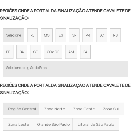
REGIÕES ONDE A PORTAL DA SINALIZAÇÃO ATENDE CAVALETE DE
SINALIZAÇÃO:
Selecione
RJ
MG
ES
SP
PR
SC
RS
PE
BA
CE
GO e DF
AM
PA
Selecione a região do Brasil
REGIÕES ONDE A PORTAL DA SINALIZAÇÃO ATENDE CAVALETE DE
SINALIZAÇÃO:
Região Central
Zona Norte
Zona Oeste
Zona Sul
Zona Leste
Grande São Paulo
Litoral de São Paulo