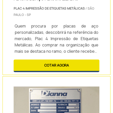
PLAC 4 IMPRESSÃO DE ETIQUETAS METÁLICAS
/ SÃO
PAULO - SP
Quem procura por placas de aço
personalizadas, descobrirá na referência do
mercado, Plac 4 Impressão de Etiquetas
Metálicas. Ao comprar na organização que
mais se destaca no ramo, o cliente receberá
um atendimento de excelência e terá a
garantia de adquirir produtos que solucionem
COTAR AGORA
qualquer demanda.Quando o tema é placas
de aço personalizadas, com a Plac 4
Impressão de Etiquetas Metálicas o cliente
obterá assertividade e comprometimento ...