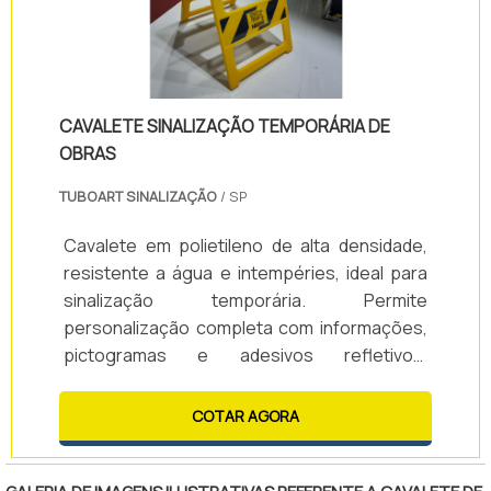
CAVALETE SINALIZAÇÃO TEMPORÁRIA DE
OBRAS
TUBOART SINALIZAÇÃO
/ SP
Cavalete em polietileno de alta densidade,
resistente a água e intempéries, ideal para
sinalização temporária. Permite
personalização completa com informações,
pictogramas e adesivos refletivos.
Disponível em diversas cores sem
necessidade de pintura, garante durabilidade
COTAR AGORA
e excelente custo-benefício.