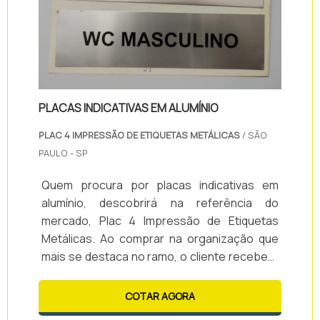
PLACAS INDICATIVAS EM ALUMÍNIO
PLAC 4 IMPRESSÃO DE ETIQUETAS METÁLICAS
/ SÃO
PAULO - SP
Quem procura por placas indicativas em
alumínio, descobrirá na referência do
mercado, Plac 4 Impressão de Etiquetas
Metálicas. Ao comprar na organização que
mais se destaca no ramo, o cliente receberá
um atendimento de excelência e terá a
garantia de adquirir produtos que solucionem
COTAR AGORA
qualquer demanda.Quando a temática é