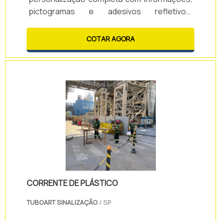
pictogramas e adesivos refletivos.
Disponível em diversas cores sem
necessidade de pintura, garante durabilidade
COTAR AGORA
e excelente custo-benefício.
CORRENTE DE PLÁSTICO
TUBOART SINALIZAÇÃO
/ SP