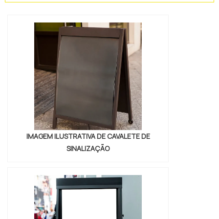
placas indicativas em alumínio, com a Plac 4
Impressão de Etiquetas Metálicas o cliente
encontrará precisão e as melhor...
IMAGEM ILUSTRATIVA DE CAVALETE DE
SINALIZAÇÃO