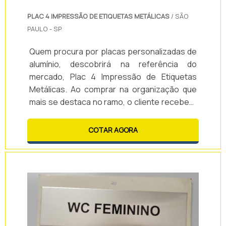
PLAC 4 IMPRESSÃO DE ETIQUETAS METÁLICAS
/ SÃO
PAULO - SP
Quem procura por placas personalizadas de
alumínio, descobrirá na referência do
mercado, Plac 4 Impressão de Etiquetas
Metálicas. Ao comprar na organização que
mais se destaca no ramo, o cliente receberá
um atendimento de excelência e terá a
garantia de adquirir produtos que solucionem
COTAR AGORA
qualquer demanda.MAIS INFORMAÇÕES
SOBRE PLACAS PERSONALIZADAS DE
ALUMÍNIOQuem precisa de placas
personalizadas de alumínio em uma empresa
comprometida co...