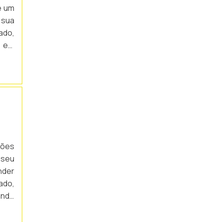
é um
 sua
ado,
s em
e as
ções
 seu
nder
ado,
ando
ação