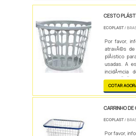
CESTO PLÁST
ECOPLAST
/ BRAS
Por favor, 
atravÃ©s de 
plÃ¡stico pa
usadas. A e
incidÃªncia
separaÃ§Ã£o 
COTAR AGOR
roupas limpa
plÃ¡stico pol.
CARRINHO DE
ECOPLAST
/ BRAS
Por favor, i