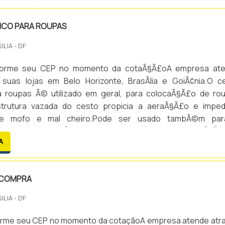
ICO PARA ROUPAS
ILIA - DF
informe seu CEP no momento da cotaÃ§Ã£oA empresa at
suas lojas em Belo Horizonte, BrasÃ­lia e GoiÃ¢nia.O c
ra roupas Ã© utilizado em geral, para colocaÃ§Ã£o de ro
strutura vazada do cesto propicia a aeraÃ§Ã£o e impe
 de mofo e mal cheiro.Pode ser usado tambÃ©m pa
de diferentes peÃ§as de roupas usadas e na organizaÃ§Ã£
A
s apÃ³s a lavagem.O cesto plÃ¡stico de roupas Ã© fabricad
 COMPRA
ILIA - DF
nforme seu CEP no momento da cotaçãoA empresa atende atr