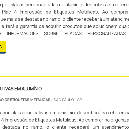
por placas personalizadas de alumínio, descobrirá na referê
 Plac 4 Impressão de Etiquetas Metálicas. Ao compra
ue mais se destaca no ramo, o cliente receberá um atendim
 e terá a garantia de adquirir produtos que solucionem qual
AIS INFORMAÇÕES SOBRE PLACAS PERSONALIZADAS
 precisa de placas personalizadas de alumínio em uma emp
A
co...
ATIVAS EM ALUMÍNIO
ÃO DE ETIQUETAS METÁLICAS
/ SÃO PAULO - SP
por placas indicativas em alumínio, descobrirá na referênci
 4 Impressão de Etiquetas Metálicas. Ao comprar na organiz
 destaca no ramo, o cliente receberá um atendiment