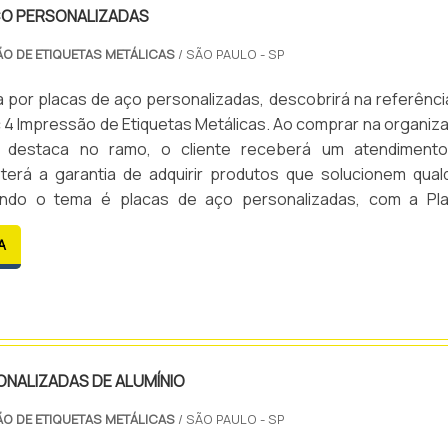
ÇO PERSONALIZADAS
ÃO DE ETIQUETAS METÁLICAS
/ SÃO PAULO - SP
por placas de aço personalizadas, descobrirá na referênci
 4 Impressão de Etiquetas Metálicas. Ao comprar na organiz
 destaca no ramo, o cliente receberá um atendiment
 terá a garantia de adquirir produtos que solucionem qual
ndo o tema é placas de aço personalizadas, com a Pl
e Etiquetas Metálicas o cliente obterá assertivida
A
nto ...
NALIZADAS DE ALUMÍNIO
ÃO DE ETIQUETAS METÁLICAS
/ SÃO PAULO - SP