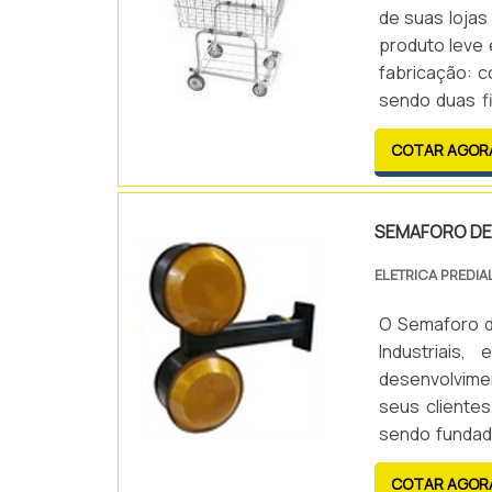
de suas lojas
produto leve 
fabricação: c
sendo duas f
borracha pa
COTAR AGOR
característic
SEMAFORO DE
ELETRICA PREDIA
O Semaforo d
Industriais
desenvolvimen
seus cliente
sendo fundad
pela qualidad
COTAR AGOR
visual eletrô