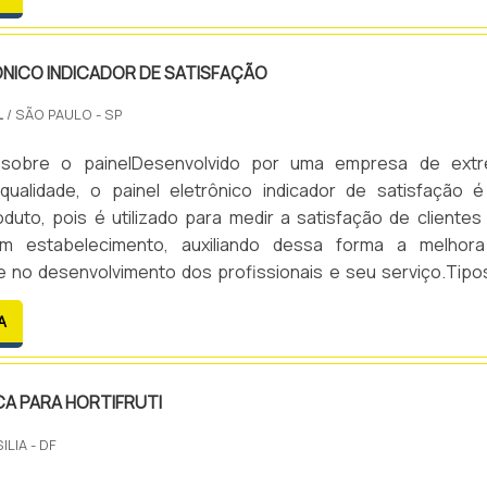
ÔNICO INDICADOR DE SATISFAÇÃO
L
/ SÃO PAULO - SP
 sobre o painelDesenvolvido por uma empresa de ext
qualidade, o painel eletrônico indicador de satisfação 
duto, pois é utilizado para medir a satisfação de clientes
m estabelecimento, auxiliando dessa forma a melhor
e no desenvolvimento dos profissionais e seu serviço.Tipo
isso, existem diversas opções de modelos de painéis, como
A
49: Indicador de Satisfação de 2,3. Painel eletrônico in.
CA PARA HORTIFRUTI
ILIA - DF