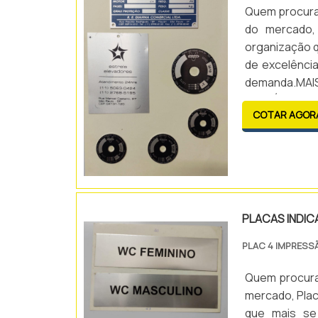
Quem procura 
do mercado,
organização q
de excelência
demanda.M
ALUMÍNIOQuem
COTAR AGOR
comprometida 
PLACAS INDIC
PLAC 4 IMPRESS
Quem procura 
mercado, Plac
que mais se