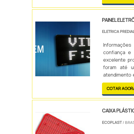
PAINEL ELETR
ELETRICA PREDIA
Informações
confiança e 
excelente pro
foram até u
atendimento 
painéisAlém d
COTAR AGOR
exemplo:PRO-00
CAIXA PLÁSTI
ECOPLAST
/ BRAS