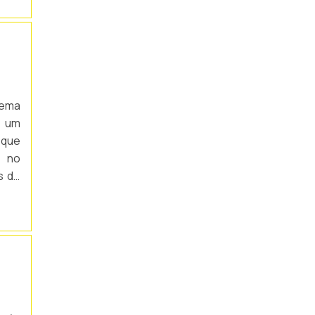
rema
é um
 que
a no
s de
 por