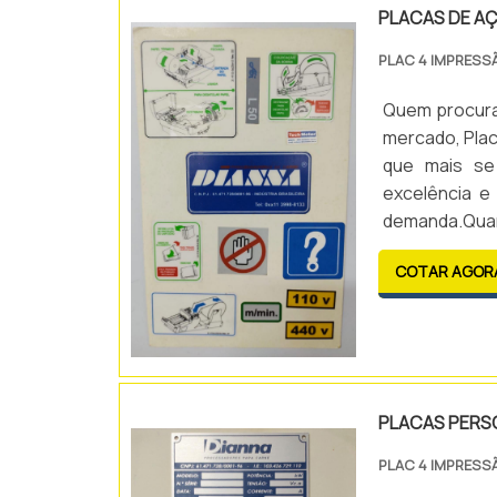
PLACAS DE A
PLAC 4 IMPRESS
Quem procura 
mercado, Plac
que mais se
excelência e
demanda.Qua
Impressão d
COTAR AGOR
comprometime
PLACAS PERSO
PLAC 4 IMPRESS