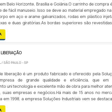
 em Belo Horizonte, Brasília e Goiânia.O carrinho de compra 
e de fácil manuseio. Isso se deve ao material empregado na
orpo em aço e arame galvanizados, rodas em plástico injet
ixas e duas giratórias.As bordas superiores são revestida
ra impedir danos às paredes e elevadores.O formato 
A
as do carrinho de compra tornam-o mais aprop.
 LIBERAÇÃO
L
/ SÃO PAULO - SP
e liberação é um produto fabricado e oferecido pela Solu
, empresa de grande qualidade e eficiência, que em
to uni tecnologia e excelente mão de obra para melhor ate
s, suas empresas e negócios.Há mais de 15 anos no merc
a em 1998, a empresa Soluções Industriais vem se destac
e e tecnologia de seus produtos, estes voltados a comunic
A
nica e sinalização, como o Semaforo de liberação.Sempre.