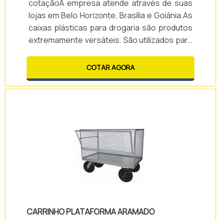
cotaçãoA empresa atende através de suas
lojas em Belo Horizonte, Brasília e Goiânia.As
caixas plásticas para drogaria são produtos
extremamente versáteis. São utilizados para
a organização interna, uma vez que
permitem a separação de materiais e
COTAR AGORA
medicamentos.As caixas são desenvolvidas
pela Ecoplast e proporcionam diversas
vantagens, tais como: - Organização; -
Durabilidade; - Agilidade na busca por
materiais previamente separados; -
Praticidade de transp.
CARRINHO PLATAFORMA ARAMADO