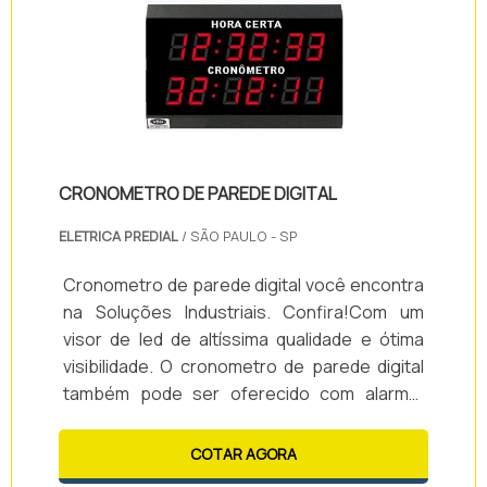
- Organização; - Limpeza; - Versatilidade; -
Resis.
CRONOMETRO DE PAREDE DIGITAL
ELETRICA PREDIAL
/ SÃO PAULO - SP
Cronometro de parede digital você encontra
na Soluções Industriais. Confira!Com um
visor de led de altíssima qualidade e ótima
visibilidade. O cronometro de parede digital
também pode ser oferecido com alarme.
Essas características asseguram aos
clientes a melhor performance do mercado,
COTAR AGORA
suprindo suas necessidades.Confira