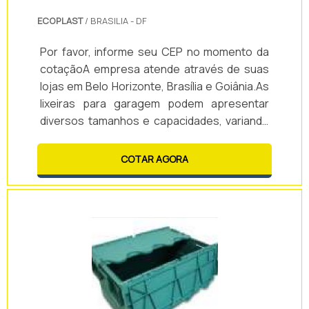
ECOPLAST
/ BRASILIA - DF
Por favor, informe seu CEP no momento da
cotaçãoA empresa atende através de suas
lojas em Belo Horizonte, Brasília e Goiânia.As
lixeiras para garagem podem apresentar
diversos tamanhos e capacidades, variando
de acordo com as necessidades
apresentadas pelos clientes.Elas colaboram
COTAR AGORA
para que o ambiente fique limpo e
organizado, também evitando que os
usuários precisem se deslocar para outros
ambientes para descartar o lixo.Benefícios
das lixeiras: - Agilidade; - Modernidade; -
Limpeza; - Organizaç.