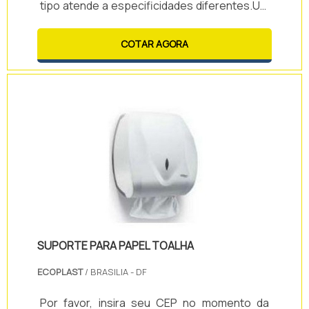
tipo atende a especificidades diferentes.Um
deles, o cesto plástico vazado, é dotado de
encaixes que possibilitam o empilhamento
COTAR AGORA
vertical. Esse tipo de cesto é utilizado em: -
Lojas para expor mercadorias; - Mercearias
para armazenar frutas e verduras; -
Escritórios; - Almoxarifados; - Academias
esportivas etc, para organizar .
SUPORTE PARA PAPEL TOALHA
ECOPLAST
/ BRASILIA - DF
Por favor, insira seu CEP no momento da