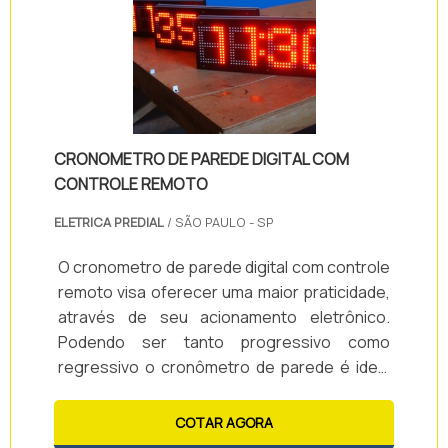
organizador.
CRONOMETRO DE PAREDE DIGITAL COM
CONTROLE REMOTO
ELETRICA PREDIAL
/ SÃO PAULO - SP
O cronometro de parede digital com controle
remoto visa oferecer uma maior praticidade,
através de seu acionamento eletrônico.
Podendo ser tanto progressivo como
regressivo o cronômetro de parede é ideal
para quadras poliesportivas e
academias.Ofereça qualidade e praticidade,
COTAR AGORA
conte com o cronômetro de parede digital