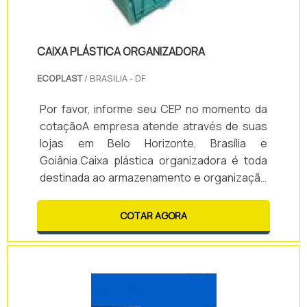
CAIXA PLÁSTICA ORGANIZADORA
ECOPLAST
/ BRASILIA - DF
Por favor, informe seu CEP no momento da
cotaçãoA empresa atende através de suas
lojas em Belo Horizonte, Brasília e
Goiânia.Caixa plástica organizadora é toda
destinada ao armazenamento e organização
de objetos, alimentos, medicamentos, peças
entre outros necessários.Por ser um
COTAR AGORA
produto muito versátil e ideal para diversos
segmentos, a caixa organizadora pode ser
usada em escolas, escritórios, industriais
etc.Fabricada em polipropileno ou polietileno
pelo processo de injeção, a caixa