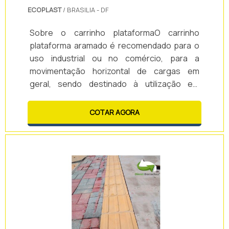
ECOPLAST
/ BRASILIA - DF
Sobre o carrinho plataformaO carrinho
plataforma aramado é recomendado para o
uso industrial ou no comércio, para a
movimentação horizontal de cargas em
geral, sendo destinado à utilização em
terreno plano, com plataforma de aço e
quatro abas pode ser caracterizado como
COTAR AGORA
um carro-plataforma de metal.Esse carrinho
plataforma aramado possui diversos
modelos, que suportam de 300 até 800 kg em
alguns casos, o carrinho se adequa
facilmente a diferentes segmentos,
favorecendo o serviço de transporte de.