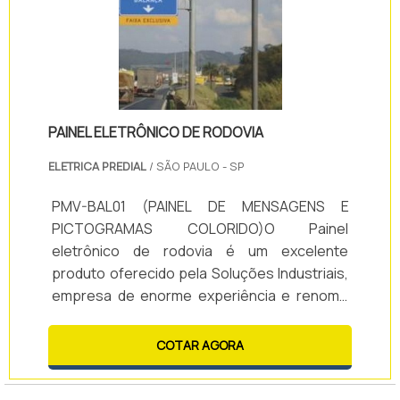
PAINEL ELETRÔNICO DE RODOVIA
ELETRICA PREDIAL
/ SÃO PAULO - SP
PMV-BAL01 (PAINEL DE MENSAGENS E
PICTOGRAMAS COLORIDO)O Painel
eletrônico de rodovia é um excelente
produto oferecido pela Soluções Industriais,
empresa de enorme experiência e renome
no mercado. Há mais de 15 anos no ramo, a
Soluções Industriais vem se destacando pela
COTAR AGORA
altíssima qualidade e tecnologia de seus
produtos, estes voltados a sinalização e