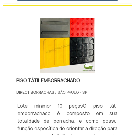
com controle remoto, através da empresa
Soluções Industriais.Contando com mais de
15 anos de experiência no mercado de
soluções eletrônicas, a empresa oferece
uma gama de produtos co.
PISO TÁTIL EMBORRACHADO
DIRECT BORRACHAS
/ SÃO PAULO - SP
Lote mínimo: 10 peçasO piso tátil
emborrachado é composto em sua
totalidade de borracha, e como possui
função específica de orientar a direção para