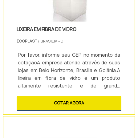
LIXEIRA EM FIBRA DE VIDRO
ECOPLAST
/ BRASILIA - DF
Por favor, informe seu CEP no momento da
cotaçãoA empresa atende através de suas
lojas em Belo Horizonte, Brasília e Goiânia.A
lixeira em fibra de vidro é um produto
altamente resistente e de grande
durabilidade. Pode ser usada tanto em
ambientes interno quanto externos, uma vez
COTAR AGORA
que é um item versátil.As capacidades da
lixeira podem variar de acordo com a
necessidade do cliente.Vantagens de contar
com a lixeira de fibra de vidro: - Durabilidade;