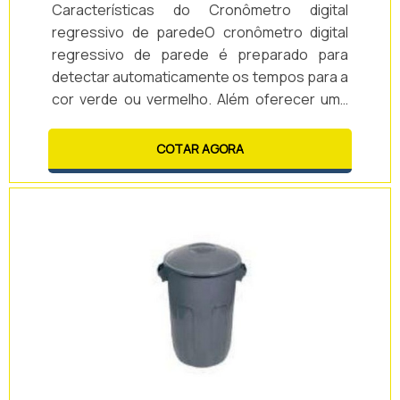
Características do Cronômetro digital
regressivo de paredeO cronômetro digital
regressivo de parede é preparado para
detectar automaticamente os tempos para a
cor verde ou vermelho. Além oferecer uma
distância de visibilidade de até 75
metros.Entre suas características podemos
COTAR AGORA
destacar: - Contagem regressiva. - 02
dígitos de 6 polegadas (15 cm de altura útil
em led´s de alto brilho bicolor verde e
vermelho). - Utilização externa. - Fonte de
alimentação 12 v / 4 a (incluso). - Dimensões
do paine.