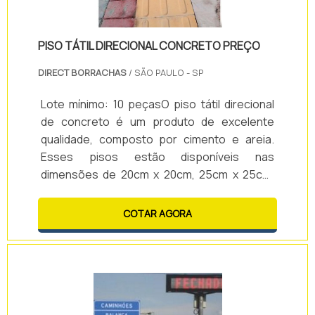
PISO TÁTIL DIRECIONAL CONCRETO PREÇO
DIRECT BORRACHAS
/ SÃO PAULO - SP
Lote mínimo: 10 peçasO piso tátil direcional
de concreto é um produto de excelente
qualidade, composto por cimento e areia.
Esses pisos estão disponíveis nas
dimensões de 20cm x 20cm, 25cm x 25cm,
30cm x 30cm e 40cm x 40cm, nas cores azul,
amarelo, vermelho, preto e cinza, escolhidas
COTAR AGORA
de acordo com a preferência de cada cliente.
Para a aquisição de piso tátil direcional
concreto preço é apenas um dos muitos
fatores que devem ser ponderados e
analisados com atenção.CARACTERÍSTICAS
DO PISO TÁTIL .