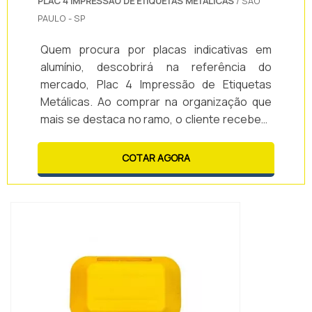
PLAC 4 IMPRESSÃO DE ETIQUETAS METÁLICAS
/ SÃO
PAULO - SP
Quem procura por placas indicativas em
alumínio, descobrirá na referência do
mercado, Plac 4 Impressão de Etiquetas
Metálicas. Ao comprar na organização que
mais se destaca no ramo, o cliente receberá
um atendimento de excelência e terá a
garantia de adquirir produtos que solucionem
COTAR AGORA
qualquer demanda.Quando a temática é
placas indicativas em alumínio, com a Plac 4
Impressão de Etiquetas Metálicas o cliente
encontrará precisão e as melhor...