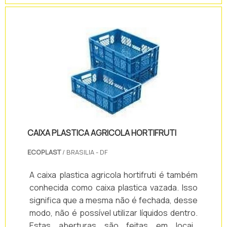
algumas características do produto: -
Progressivo / regressivo. - 04 dígitos para
mm:ss; - Dígitos de 6 polegadas (15 cm de
altura útil dos dígitos em led's de alto brilho .
CAIXA PLASTICA AGRICOLA HORTIFRUTI
ECOPLAST
/ BRASILIA - DF
A caixa plastica agricola hortifruti é também
conhecida como caixa plastica vazada. Isso
significa que a mesma não é fechada, desse
modo, não é possível utilizar líquidos dentro.
Estas aberturas são feitas em locais