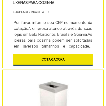
LIXEIRAS PARA COZINHA
ECOPLAST
/ BRASILIA - DF
Por favor, informe seu CEP no momento da
cotaçãoA empresa atende através de suas
lojas em Belo Horizonte, Brasília e Goiânia.As
lixeiras para cozinha podem ser solicitadas
em diversos tamanhos e capacidades,
adequando-se assim às mais diversas
necessidades.São itens que colaboram para
COTAR AGORA
a organização e a limpeza do ambiente,
permitindo o descarte de materiais de forma
ágil e eficiente.Vantagens de contar com as
lixeiras: - Organização; - Limpeza; -
Praticidade; - Modernidade; - Entre
outras.Outras.