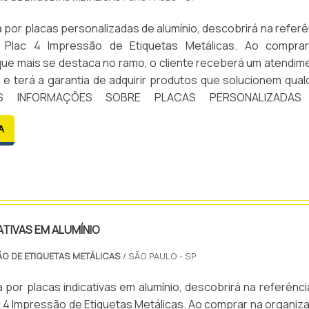
por placas personalizadas de alumínio, descobrirá na referê
 Plac 4 Impressão de Etiquetas Metálicas. Ao compra
ue mais se destaca no ramo, o cliente receberá um atendim
 e terá a garantia de adquirir produtos que solucionem qual
AIS INFORMAÇÕES SOBRE PLACAS PERSONALIZADAS
 precisa de placas personalizadas de alumínio em uma emp
A
co...
ATIVAS EM ALUMÍNIO
ÃO DE ETIQUETAS METÁLICAS
/ SÃO PAULO - SP
por placas indicativas em alumínio, descobrirá na referênci
 4 Impressão de Etiquetas Metálicas. Ao comprar na organiz