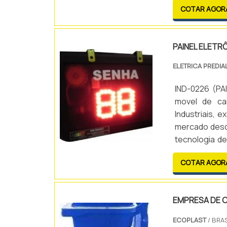
COTAR AGOR
escritórios.O
PAINEL ELETR
ELETRICA PREDIA
IND-0226 (P
movel de ca
Industriais, 
mercado desd
tecnologia de
eletrônicos,
COTAR AGOR
excelência em
EMPRESA DE C
ECOPLAST
/ BRAS