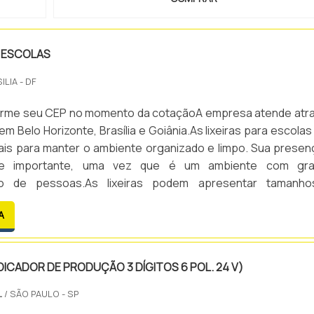
A ESCOLAS
ILIA - DF
nforme seu CEP no momento da cotaçãoA empresa atende atr
em Belo Horizonte, Brasília e Goiânia.As lixeiras para escolas
ais para manter o ambiente organizado e limpo. Sua presen
te importante, uma vez que é um ambiente com gr
o de pessoas.As lixeiras podem apresentar tamanh
istintas, de acordo com a solicitação apresentada.Vantagen
A
eiras: - Organização; - Limpeza; - Versatilidade; - Pr.
NDICADOR DE PRODUÇÃO 3 DÍGITOS 6 POL. 24 V)
L
/ SÃO PAULO - SP