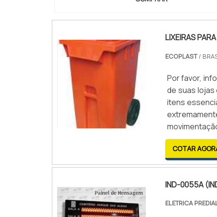
LIXEIRAS PAR
ECOPLAST
/ BRAS
Por favor, i
de suas lojas 
itens essenci
extremamen
movimentaçã
capacidades d
COTAR AGOR
adquirir as lix
IND-0055A (I
ELETRICA PREDIA