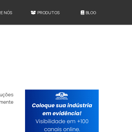
E NÓS
PRODUTOS
BLOG
luções
amente