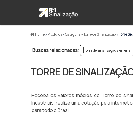
Home
»
Produtos
»
Categoria - Torre de Sinalização
»
Torre de
Buscas relacionadas:
Torre de sinalização siemens
TORRE DE SINALIZAÇÃ
Receba os valores médios de Torre de sinal
Industriais, realize uma cotação pela intern
para todo o Brasil