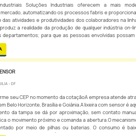
Industriais Soluções Industriais oferecem a mais mod
o mercado, automatizando os processos fabris e proporcion
das atividades e produtividades dos colaboradores na linh
roduz a realidade da produção de qualquer indústria on-li
s departamentos; para que as pessoas envolvidas possam 
quando necessário. Ideais para ambientes de chão de fábr
A
rmações com diversos tipos de comunicação em ambien.
SENSOR
ILIA - DF
nforme seu CEP no momento da cotaçãoA empresa atende atr
em Belo Horizonte, Brasília e Goiânia.A lixeira com sensor é a
ento da tampa se dá por aproximação, sem contato manua
ifica o movimento próximo e comanda a abertura.O mecanism
imentado por meio de pilhas ou baterias. O consumo é bai
autonomia é elevada. É utilizada em cozinhas, banheir