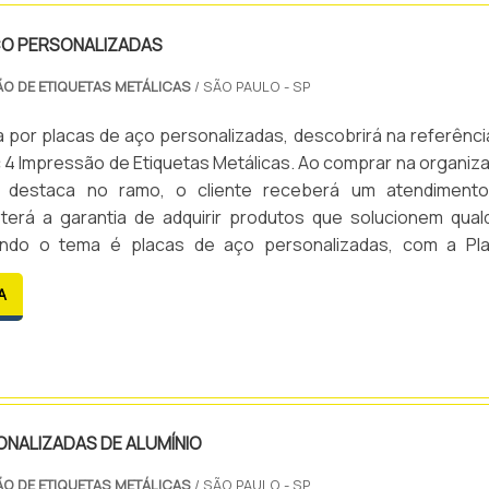
ÇO PERSONALIZADAS
ÃO DE ETIQUETAS METÁLICAS
/ SÃO PAULO - SP
por placas de aço personalizadas, descobrirá na referênci
 4 Impressão de Etiquetas Metálicas. Ao comprar na organiz
 destaca no ramo, o cliente receberá um atendiment
 terá a garantia de adquirir produtos que solucionem qual
ndo o tema é placas de aço personalizadas, com a Pl
e Etiquetas Metálicas o cliente obterá assertivida
A
nto ...
NALIZADAS DE ALUMÍNIO
ÃO DE ETIQUETAS METÁLICAS
/ SÃO PAULO - SP