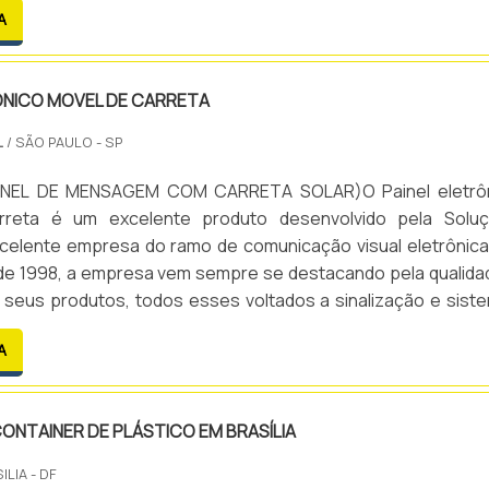
A
s usuários são pessoas portadoras de deficiê.
ÔNICO MOVEL DE CARRETA
L
/ SÃO PAULO - SP
AINEL DE MENSAGEM COM CARRETA SOLAR)O Painel eletrô
rreta é um excelente produto desenvolvido pela Solu
excelente empresa do ramo de comunicação visual eletrônica
e 1998, a empresa vem sempre se destacando pela qualida
 seus produtos, todos esses voltados a sinalização e sist
 unindo a maior qualidade do mercado.E para garantir 
A
 seus produtos, como do Painel eletrônico movel de carreta, 
ONTAINER DE PLÁSTICO EM BRASÍLIA
ILIA - DF