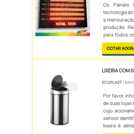
Os Painéis 
tecnologia d
a mensuração 
produção. Rep
para todos o
rapidamente 
COTAR AGOR
recebem info
LIXEIRA COM 
ECOPLAST
/ BRAS
Por favor, i
de suas lojas 
cujo acionam
sensor ident
lixeira é al
portanto, a 