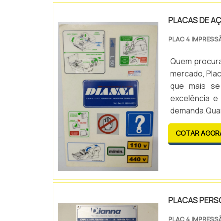
PLACAS DE A
PLAC 4 IMPRESS
Quem procura 
mercado, Plac
que mais se
excelência e
demanda.Qua
Impressão d
COTAR AGOR
comprometime
PLACAS PERSO
PLAC 4 IMPRESS