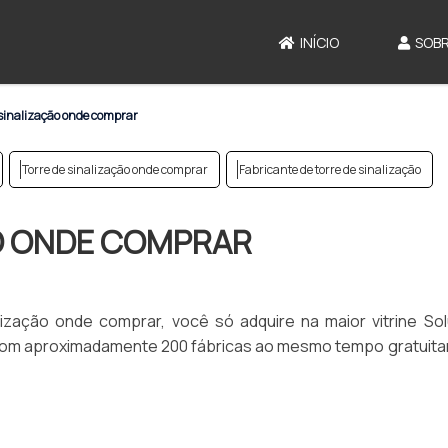
INÍCIO
SOBR
 sinalização onde comprar
Torre de sinalização onde comprar
Fabricante de torre de sinalização
O ONDE COMPRAR
ização onde comprar, você só adquire na maior vitrine So
et com aproximadamente 200 fábricas ao mesmo tempo gratuit