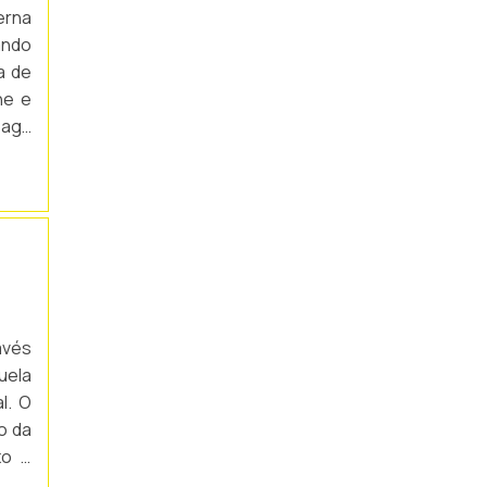
erna
ando
a de
ne e
agir
ica,
avés
quela
l. O
o da
xo e
os e