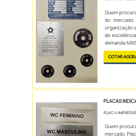
Quem procura 
do mercado,
organização q
de excelência
demanda.M
ALUMÍNIOQuem
COTAR AGOR
comprometida 
PLACAS INDIC
PLAC 4 IMPRESS
Quem procura 
mercado, Plac