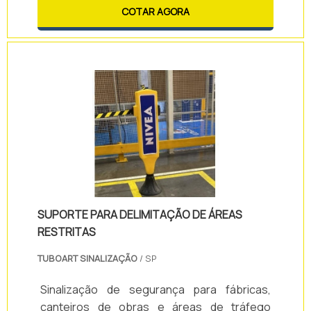
comunicação rápida e eficaz em ambientes
COTAR AGORA
industriais, comerciais e temporários.
SUPORTE PARA DELIMITAÇÃO DE ÁREAS
RESTRITAS
TUBOART SINALIZAÇÃO
/ SP
Sinalização de segurança para fábricas,
canteiros de obras e áreas de tráfego