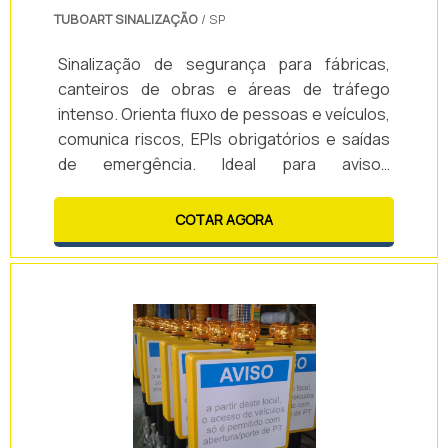
TUBOART SINALIZAÇÃO
/ SP
Sinalização de segurança para fábricas,
canteiros de obras e áreas de tráfego
intenso. Orienta fluxo de pessoas e veículos,
comunica riscos, EPIs obrigatórios e saídas
de emergência. Ideal para avisos
temporários, delimitação de áreas e
comunicação rápida em ambientes
COTAR AGORA
industriais e comerciais.