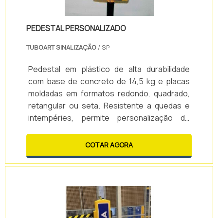
PEDESTAL PERSONALIZADO
TUBOART SINALIZAÇÃO
/ SP
Pedestal em plástico de alta durabilidade
com base de concreto de 14,5 kg e placas
moldadas em formatos redondo, quadrado,
retangular ou seta. Resistente a quedas e
intempéries, permite personalização de
adesivos e oferece segurança sem risco de
vazamento de concreto. Inoxidável,
COTAR AGORA
visualmente superior e com excelente
custo-benefício.