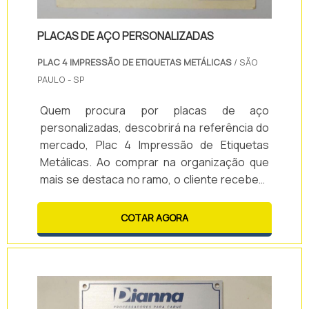
PLACAS DE AÇO PERSONALIZADAS
PLAC 4 IMPRESSÃO DE ETIQUETAS METÁLICAS
/ SÃO
PAULO - SP
Quem procura por placas de aço
personalizadas, descobrirá na referência do
mercado, Plac 4 Impressão de Etiquetas
Metálicas. Ao comprar na organização que
mais se destaca no ramo, o cliente receberá
um atendimento de excelência e terá a
garantia de adquirir produtos que solucionem
COTAR AGORA
qualquer demanda.Quando o tema é placas
de aço personalizadas, com a Plac 4
Impressão de Etiquetas Metálicas o cliente
obterá assertividade e comprometimento ...