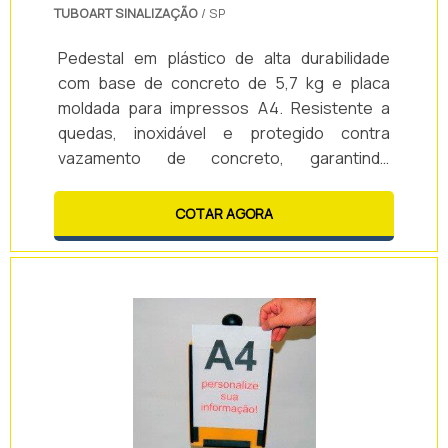
TUBOART SINALIZAÇÃO
/ SP
Pedestal em plástico de alta durabilidade
com base de concreto de 5,7 kg e placa
moldada para impressos A4. Resistente a
quedas, inoxidável e protegido contra
vazamento de concreto, garantindo
segurança e durabilidade. Ideal para exibir
informações de forma prática e visualmente
COTAR AGORA
superior, mesmo em ambientes externos.