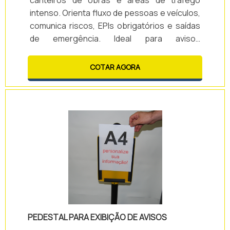
intenso. Orienta fluxo de pessoas e veículos,
comunica riscos, EPIs obrigatórios e saídas
de emergência. Ideal para avisos
temporários, delimitação de áreas e
comunicação rápida em ambientes
COTAR AGORA
industriais e comerciais.
PEDESTAL PARA EXIBIÇÃO DE AVISOS