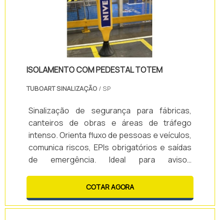
ISOLAMENTO COM PEDESTAL TOTEM
TUBOART SINALIZAÇÃO
/ SP
Sinalização de segurança para fábricas,
canteiros de obras e áreas de tráfego
intenso. Orienta fluxo de pessoas e veículos,
comunica riscos, EPIs obrigatórios e saídas
de emergência. Ideal para avisos
temporários, delimitação de áreas e
comunicação rápida em ambientes
COTAR AGORA
industriais e comerciais.