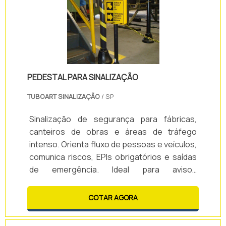
PEDESTAL PARA SINALIZAÇÃO
TUBOART SINALIZAÇÃO
/ SP
Sinalização de segurança para fábricas,
canteiros de obras e áreas de tráfego
intenso. Orienta fluxo de pessoas e veículos,
comunica riscos, EPIs obrigatórios e saídas
de emergência. Ideal para avisos
temporários, delimitação de áreas e
comunicação rápida em ambientes
COTAR AGORA
industriais e comerciais.