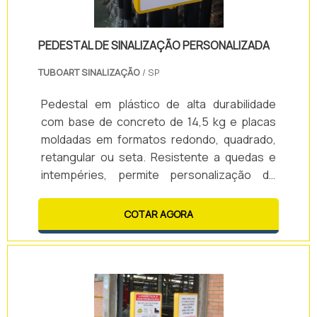
PEDESTAL DE SINALIZAÇÃO PERSONALIZADA
TUBOART SINALIZAÇÃO
/ SP
Pedestal em plástico de alta durabilidade
com base de concreto de 14,5 kg e placas
moldadas em formatos redondo, quadrado,
retangular ou seta. Resistente a quedas e
intempéries, permite personalização de
adesivos e oferece segurança sem risco de
vazamento de concreto. Inoxidável,
COTAR AGORA
visualmente superior e com excelente
custo-benefício.