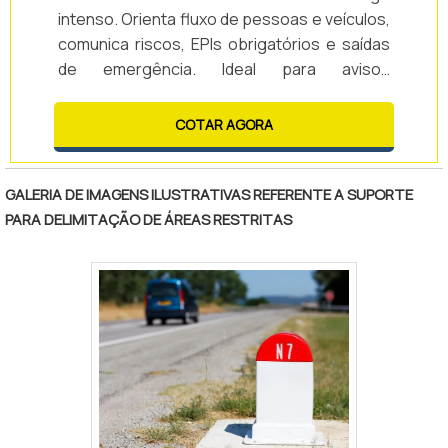
intenso. Orienta fluxo de pessoas e veículos,
comunica riscos, EPIs obrigatórios e saídas
de emergência. Ideal para avisos
temporários, delimitação de áreas e
comunicação rápida em ambientes
COTAR AGORA
industriais e comerciais.
GALERIA DE IMAGENS ILUSTRATIVAS REFERENTE A SUPORTE
PARA DELIMITAÇÃO DE ÁREAS RESTRITAS