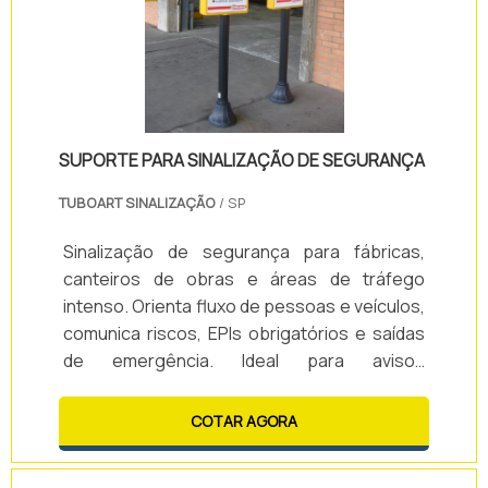
SUPORTE PARA SINALIZAÇÃO DE SEGURANÇA
TUBOART SINALIZAÇÃO
/ SP
Sinalização de segurança para fábricas,
canteiros de obras e áreas de tráfego
intenso. Orienta fluxo de pessoas e veículos,
comunica riscos, EPIs obrigatórios e saídas
de emergência. Ideal para avisos
temporários, delimitação de áreas e
comunicação rápida em ambientes
COTAR AGORA
industriais e comerciais.