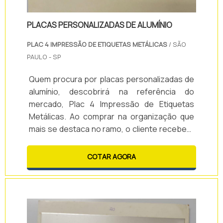
PLACAS PERSONALIZADAS DE ALUMÍNIO
PLAC 4 IMPRESSÃO DE ETIQUETAS METÁLICAS
/ SÃO
PAULO - SP
Quem procura por placas personalizadas de
alumínio, descobrirá na referência do
mercado, Plac 4 Impressão de Etiquetas
Metálicas. Ao comprar na organização que
mais se destaca no ramo, o cliente receberá
um atendimento de excelência e terá a
garantia de adquirir produtos que solucionem
COTAR AGORA
qualquer demanda.MAIS INFORMAÇÕES
SOBRE PLACAS PERSONALIZADAS DE
ALUMÍNIOQuem precisa de placas
personalizadas de alumínio em uma empresa
comprometida co...