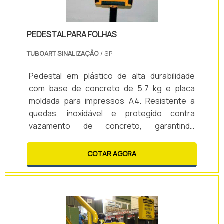
PEDESTAL PARA FOLHAS
TUBOART SINALIZAÇÃO
/ SP
Pedestal em plástico de alta durabilidade
com base de concreto de 5,7 kg e placa
moldada para impressos A4. Resistente a
quedas, inoxidável e protegido contra
vazamento de concreto, garantindo
segurança e durabilidade. Ideal para exibir
informações de forma prática e visualmente
COTAR AGORA
superior, mesmo em ambientes externos.