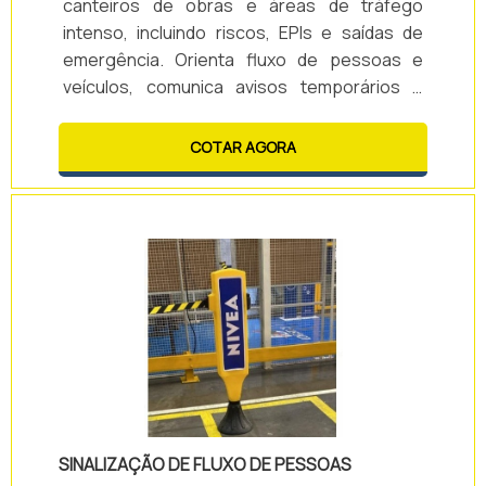
canteiros de obras e áreas de tráfego
intenso, incluindo riscos, EPIs e saídas de
emergência. Orienta fluxo de pessoas e
veículos, comunica avisos temporários e
delimita áreas de acesso restrito. Ideal para
comunicação rápida e eficaz em ambientes
COTAR AGORA
industriais, comerciais e temporários.
SINALIZAÇÃO DE FLUXO DE PESSOAS