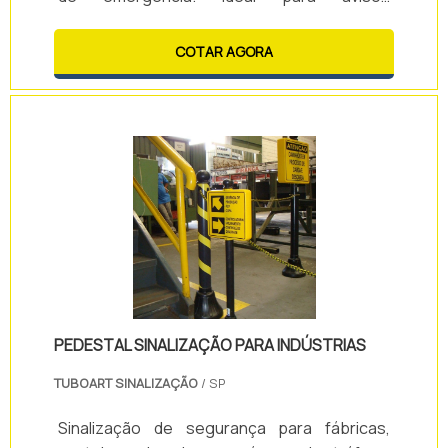
temporários, delimitação de áreas e
comunicação rápida em ambientes
COTAR AGORA
industriais e comerciais.
PEDESTAL SINALIZAÇÃO PARA INDÚSTRIAS
TUBOART SINALIZAÇÃO
/ SP
Sinalização de segurança para fábricas,