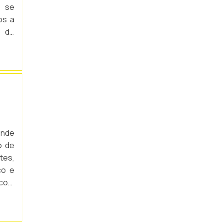
PERSONALIZADA
e se
os a
PLACAS DE SINALIZAÇÃO PARA
CONDOMÍNIOS
o de
ções
PLACAS DE SINALIZAÇÃO PERSONALIZADA
SAÍDA
PLACAS DE SINALIZAÇÃO PREVENÇÃO E
COMBATE
PLACAS DE SINALIZAÇÃO PREVENÇÃO E
COMBATE A INCÊNDIO
ende
PLACA INDICATIVA DE BOTOEIRA DE
ALARME
o de
tes,
PLACA BOTOEIRA DE BOMBA DE INCÊNDIO
co e
 com
PLACA DE SINALIZAÇÃO ALARME SONORO
s de
SINALIZAÇÃO DE HIDRANTE