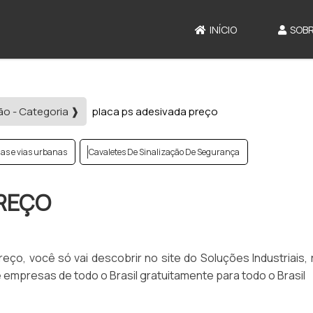
INÍCIO
SOBR
ão - Categoria ❱
placa ps adesivada preço
ias e vias urbanas
Cavaletes De Sinalização De Segurança
PREÇO
ço, você só vai descobrir no site do Soluções Industriais, 
mpresas de todo o Brasil gratuitamente para todo o Brasil