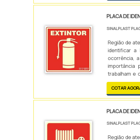
PLACA DE IDE
SINALPLAST PLA
Região de at
identificar 
ocorrência, a
importância
trabalham e 
acima dos ex
COTAR AGOR
por exem...
PLACA DE IDE
SINALPLAST PLA
Região de ate