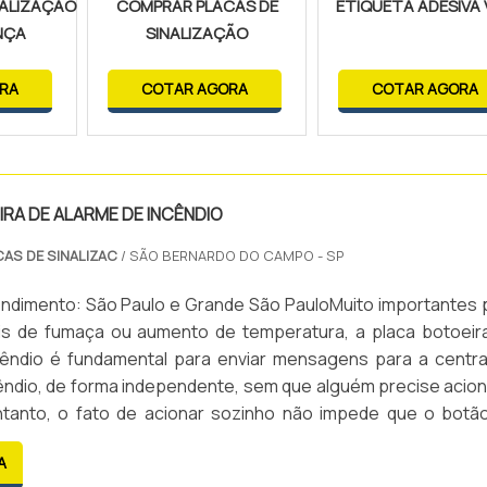
NALIZAÇÃO
COMPRAR PLACAS DE
ETIQUETA ADESIVA V
NÇA
SINALIZAÇÃO
RA
COTAR AGORA
COTAR AGORA
RA DE ALARME DE INCÊNDIO
CAS DE SINALIZAC
/ SÃO BERNARDO DO CAMPO - SP
endimento: São Paulo e Grande São PauloMuito importantes 
ais de fumaça ou aumento de temperatura, a placa botoeir
cêndio é fundamental para enviar mensagens para a centra
êndio, de forma independente, sem que alguém precise acion
ntanto, o fato de acionar sozinho não impede que o botã
ado manualmente para enviar um sinal à central. Para isso,...
A