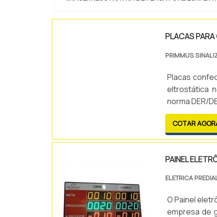
PLACAS PARA
PRIMMUS SINALI
Placas confe
eltrostática
norma DER/DE
COTAR AGOR
PAINEL ELETR
ELETRICA PREDIA
O Painel elet
empresa de g