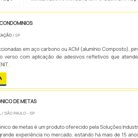
 CONDOMINIOS
ZAÇÃO
/ SP
ccionadas em aço carbono ou ACM (alumínio Composto), pin
 no verso com aplicação de adesivos refletivos que atend
NIT.
A
ÔNICO DE METAS
L
/ SÃO PAULO - SP
rônico de metas é um produto oferecido pela Soluções Industri
rande experiência no mercado, estando há mais de 15 ano