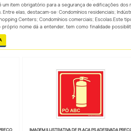
é um item obrigatório para a segurança de edificações dos 
s. Entre elas, destacam-se: Condomínios residenciais; Indústr
hopping Centers; Condomínios comerciais; Escolas.Este tip
 próprio nome dá a entender, tem como finalidade possibilit
ápida dos hidrantes, facilitando assim, o u...
A
 PREÇO
IMAGEM ILUSTRATIVA DE PLACA PS ADESIVADA PREÇ