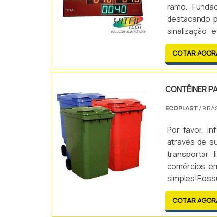
ramo. Funda
destacando p
sinalização 
metas.A Solu
COTAR AGOR
eletrônicas de
CONTÊINER PA
ECOPLAST
/ BRAS
Por favor, 
através de su
transportar l
comércios em 
simples!Poss
capacidades d
COTAR AGOR
370 l, 570 l, 6