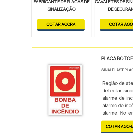
FABRICANTE DE PLACAS DE
CAVALETES DE SI
SINALIZAÇÃO
DE SEGURA
COTAR AGORA
COTAR AGO
PLACA BOTOEI
SINALPLAST PLA
Região de at
detectar sin
alarme de in
alarme de inc
alarme. No e
alarme seja us
COTAR AGOR