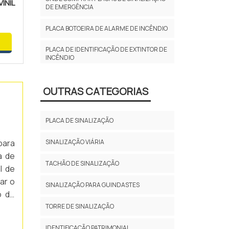
INIL
DE EMERGÊNCIA
PLACA BOTOEIRA DE ALARME DE INCÊNDIO
PLACA DE IDENTIFICAÇÃO DE EXTINTOR DE
INCÊNDIO
PLACA DE IDENTIFICAÇÃO DE HIDRANTES
OUTRAS CATEGORIAS
PLACA DE INDICAÇÃO DE ANDARES
PLACA DE SINALIZAÇÃO
PLACA DE ROTA DE FUGA
SINALIZAÇÃO VIÁRIA
para
PLACA DE ROTA DE FUGA
FOTOLUMINESCENTE
a de
TACHÃO DE SINALIZAÇÃO
l de
PLACA DE SEGURANÇA AVISO
ar o
SINALIZAÇÃO PARA GUINDASTES
o de
PLACA DE SEGURANÇA DO TRABALHO
TORRE DE SINALIZAÇÃO
PLACA DE SINALIZAÇÃO BOMBEIROS ROTA
DE FUGA
IDENTIFICAÇÃO PATRIMONIAL