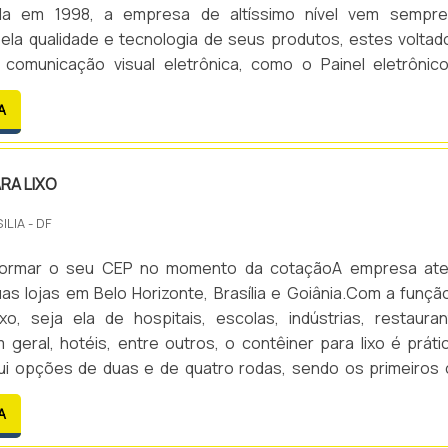
da em 1998, a empresa de altíssimo nível vem sempr
ela qualidade e tecnologia de seus produtos, estes voltad
e comunicação visual eletrônica, como o Painel eletrônic
ções Industriais oferece uma linha de produtos e solu
A
 altíssimo nível, como: Painel eletrônico de metas, .
RA LIXO
ILIA - DF
informar o seu CEP no momento da cotaçãoA empresa at
as lojas em Belo Horizonte, Brasília e Goiânia.Com a funçã
ixo, seja ela de hospitais, escolas, indústrias, restauran
geral, hotéis, entre outros, o contêiner para lixo é práti
ui opções de duas e de quatro rodas, sendo os primeiros
e 120 l, 240 l ou 360 l e os de quatro rodas com capacidade
A
60 l e 1000 l.Ao todo, os contêiners são.