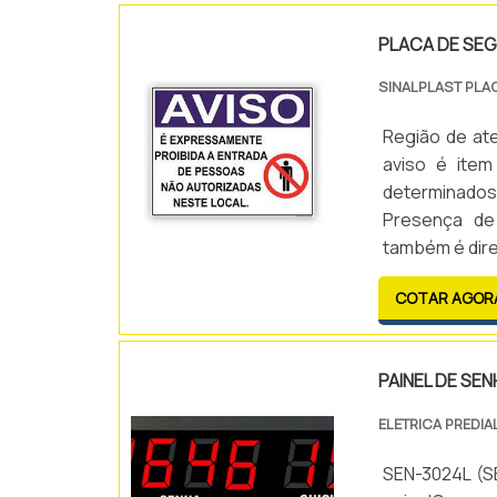
PLACA DE SE
SINALPLAST PLA
Região de at
aviso é item
determinados 
Presença de
também é dire
fechado, ver
COTAR AGOR
comprimido, d
PAINEL DE SEN
ELETRICA PREDIA
SEN-3024L (S