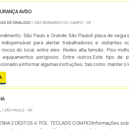
GURANÇA AVISO
CAS DE SINALIZAC
/ SÃO BERNARDO DO CAMPO - SP
endimento: São Paulo e Grande São PauloA placa de segur
 indispensável para alertar trabalhadores e visitantes s
riscos do local, entre eles: Redes alta tensão; Piso molh
 equipamentos perigosos; Entre outros.Este tipo de p
cionado a informar algumas instruções, tais como: manter o l
ificação do equipamento antes de uso, cuidado ao utiliza
A
esligamento de equipamento após o uso, entre out.
HA
L
/ SÃO PAULO - SP
ENHA 2 DÍGITOS 4” POL. TECLADO COM FIO)Informações sob