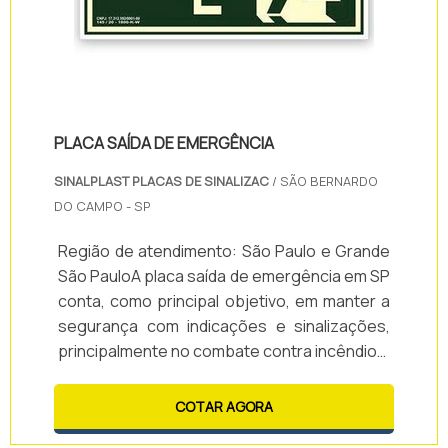
PLACA SAÍDA DE EMERGÊNCIA
SINALPLAST PLACAS DE SINALIZAC
/ SÃO BERNARDO
DO CAMPO - SP
Região de atendimento: São Paulo e Grande
São PauloA placa saída de emergência em SP
conta, como principal objetivo, em manter a
segurança com indicações e sinalizações,
principalmente no combate contra incêndios.
Além disso, elas também são um
requerimento da vistoria AVBC do corpo de
COTAR AGORA
bombeiros. Dessa forma, é necessário