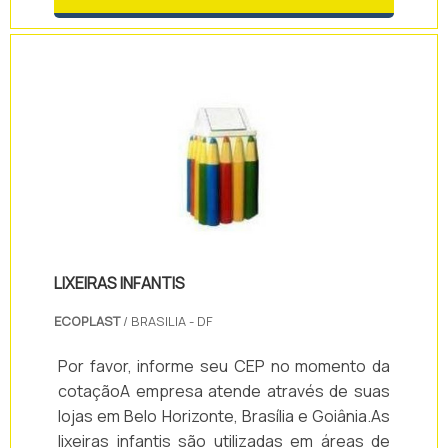
são fabricadas em plástico polipropileno ou
excelente custo-benefício.Para tal sucesso,
polietileno, fibra de vidro ou aço galvanizado
a empresa investiu em profissionais
com pintura eletrostática, sendo esse
competentes e em equipamentos
também o material dos suportes e postes. A
inovadores. A Plac 4 Impressão de Etiquetas
lixeira para praça é utilizada em: Áreas
Metálicas é uma empresa que tem se
externas.
destacado no segmento por toda seriedade
e qualidade, o que fecha o ciclo de entrega
com excelência para seus parceiros.
LIXEIRAS INFANTIS
ECOPLAST
/ BRASILIA - DF
Por favor, informe seu CEP no momento da
cotaçãoA empresa atende através de suas
lojas em Belo Horizonte, Brasília e Goiânia.As
lixeiras infantis são utilizadas em áreas de