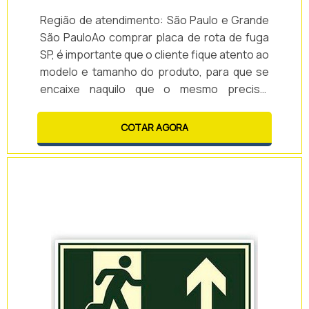
Região de atendimento: São Paulo e Grande
São PauloAo comprar placa de rota de fuga
SP, é importante que o cliente fique atento ao
modelo e tamanho do produto, para que se
encaixe naquilo que o mesmo precisa,
juntando eficiência e qualidade em uma única
peça. Esta versão de placa é elaborada em
COTAR AGORA
diversos tamanhos, tais como: 24cm x 12cm,
29 cm x 14,5 cm, 40 x 20 cm, entre outros. Ela
é fotoluminescente, o que é indispensável
para que a p...