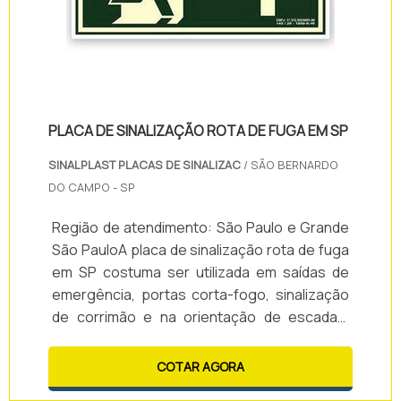
PLACA DE SINALIZAÇÃO ROTA DE FUGA EM SP
SINALPLAST PLACAS DE SINALIZAC
/ SÃO BERNARDO
DO CAMPO - SP
Região de atendimento: São Paulo e Grande
São PauloA placa de sinalização rota de fuga
em SP costuma ser utilizada em saídas de
emergência, portas corta-fogo, sinalização
de corrimão e na orientação de escadas.
Este tipo de produto é muito importante para
que ocorra a movimentação das pessoas em
COTAR AGORA
diversas situações, principalmente em