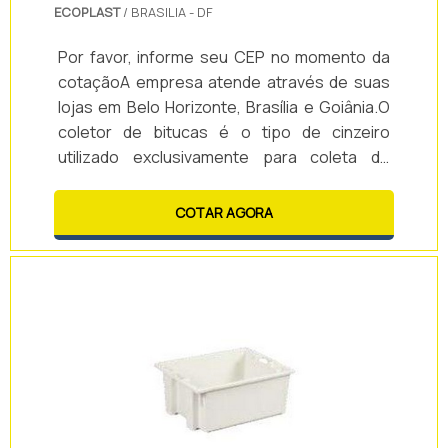
consultores associados e colaboradores
ECOPLAST
/ BRASILIA - DF
eficientes, comprova sua essência de trazer
Por favor, informe seu CEP no momento da
o melhor para todos os clientes.
cotaçãoA empresa atende através de suas
lojas em Belo Horizonte, Brasília e Goiânia.O
coletor de bitucas é o tipo de cinzeiro
utilizado exclusivamente para coleta de
restos de cigarros e cinzas. Por não ter
contato com oxigênio a bituca se apaga em
COTAR AGORA
segundos, reduzindo a emissão de fumaça e
cheiro.Grande parte dos cinzeiros que
existem no mercado são utilizados também
para a coleta de papéis, latinhas etc. É
portanto o coletor uma forma de se fazer a
colet.