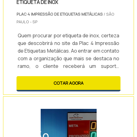
ETIQUETA DE INOX
PLAC 4 IMPRESSÃO DE ETIQUETAS METÁLICAS
/ SÃO
PAULO - SP
Quem procurar por etiqueta de inox, certeza
que descobrirá no site da Plac 4 Impressão
de Etiquetas Metálicas. Ao entrar em contato
com a organização que mais se destaca no
ramo, o cliente receberá um suporte
completo para sanar eventuais dúvidas
sobre o produto a ser adquirido.Quando a
COTAR AGORA
procura é por etiqueta de inox, com os
profissionais da Plac 4 Impressão de
Etiquetas Metálicas o cliente obterá
precisão e as melhores soluções para
condomínios e indústrias de diversos
ramos.MAIS DETALHES SOBRE ETIQUETA DE
INOXA Plac 4 Impressão de Etiquetas