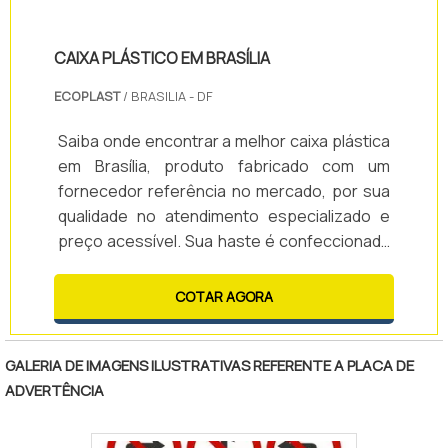
CAIXA PLÁSTICO EM BRASÍLIA
ECOPLAST
/ BRASILIA - DF
Saiba onde encontrar a melhor caixa plástica
em Brasília, produto fabricado com um
fornecedor referência no mercado, por sua
qualidade no atendimento especializado e
preço acessível. Sua haste é confeccionada
em plástico e acoplada na parte externa da
lixeira, impedindo o acúmulo de resíduos. Sua
COTAR AGORA
tampa pode ser aberta utilizando o pedal de
plástico, que serve para evitar o contato
direto com o lixo, proporcionando maior
GALERIA DE IMAGENS ILUSTRATIVAS REFERENTE A PLACA DE
higiene aos usuários. Seguem outras
ADVERTÊNCIA
características, que podem variar de aco.